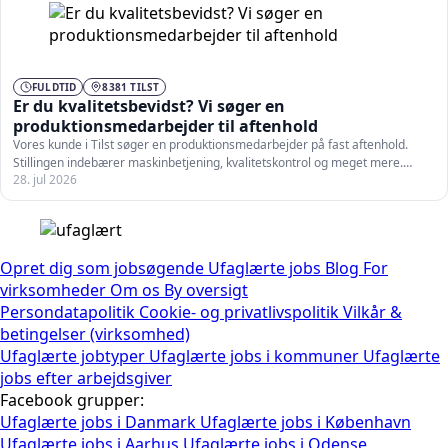
FULDTID
8381 TILST
Er du kvalitetsbevidst? Vi søger en
produktionsmedarbejder til aftenhold
Vores kunde i Tilst søger en produktionsmedarbejder på fast aftenhold.
Stillingen indebærer maskinbetjening, kvalitetskontrol og meget mere.
28. jul 2026
Som…
Opret dig som jobsøgende
Ufaglærte jobs
Blog
For
virksomheder
Om os
By oversigt
Persondatapolitik
Cookie- og privatlivspolitik
Vilkår &
betingelser (virksomhed)
Ufaglærte jobtyper
Ufaglærte jobs i kommuner
Ufaglærte
jobs efter arbejdsgiver
Facebook grupper:
Ufaglærte jobs i Danmark
Ufaglærte jobs i København
Ufaglærte jobs i Aarhus
Ufaglærte jobs i Odense