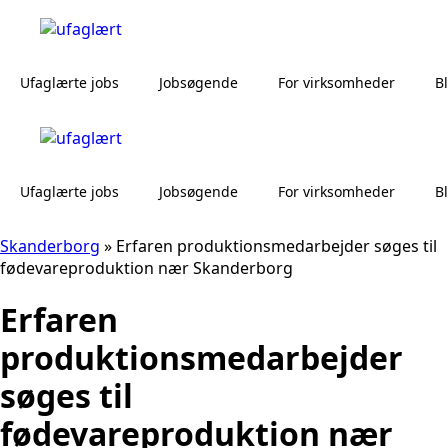
Ufaglærte jobs
Jobsøgende
For virksomheder
B
Ufaglærte jobs
Jobsøgende
For virksomheder
B
Skanderborg
»
Erfaren produktionsmedarbejder søges til
fødevareproduktion nær Skanderborg
Erfaren
produktionsmedarbejder
søges til
fødevareproduktion nær