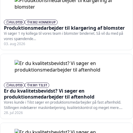
FULDTID
8382 HINNERUP
Produktionsmedarbejder til klargøring af blomster
Vi søger 1 ny kollega til vores team i blomster binderiet. Så vil du med på
vores spændende…
03. aug 2026
FULDTID
8381 TILST
Er du kvalitetsbevidst? Vi søger en
produktionsmedarbejder til aftenhold
Vores kunde i Tilst søger en produktionsmedarbejder på fast aftenhold.
Stillingen indebærer maskinbetjening, kvalitetskontrol og meget mere.
28. jul 2026
Som…