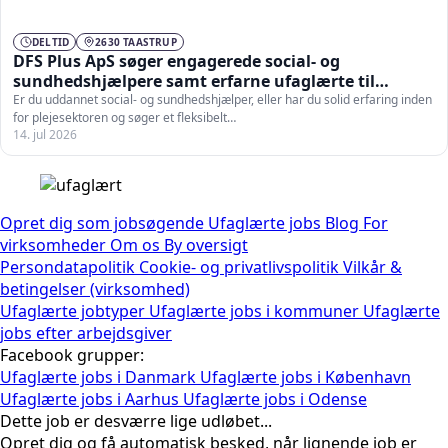
DELTID
2630 TAASTRUP
DFS Plus ApS søger engagerede social- og
sundhedshjælpere samt erfarne ufaglærte til
vikarstillinger
Er du uddannet social- og sundhedshjælper, eller har du solid erfaring inden
for plejesektoren og søger et fleksibelt…
14. jul 2026
Opret dig som jobsøgende
Ufaglærte jobs
Blog
For
virksomheder
Om os
By oversigt
Persondatapolitik
Cookie- og privatlivspolitik
Vilkår &
betingelser (virksomhed)
Ufaglærte jobtyper
Ufaglærte jobs i kommuner
Ufaglærte
jobs efter arbejdsgiver
Facebook grupper:
Ufaglærte jobs i Danmark
Ufaglærte jobs i København
Ufaglærte jobs i Aarhus
Ufaglærte jobs i Odense
Dette job er desværre lige udløbet...
Opret dig og få automatisk besked, når lignende job er