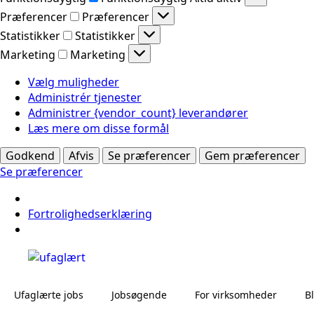
Præferencer
Præferencer
Statistikker
Statistikker
Marketing
Marketing
Vælg muligheder
Administrér tjenester
Administrer {vendor_count} leverandører
Læs mere om disse formål
Godkend
Afvis
Se præferencer
Gem præferencer
Se præferencer
Fortrolighedserklæring
Ufaglærte jobs
Jobsøgende
For virksomheder
B