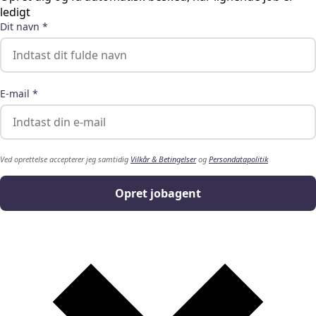
ledigt
Dit navn *
E-mail *
Ved oprettelse accepterer jeg samtidig
Vilkår & Betingelser
og
Persondatapolitik
Opret jobagent