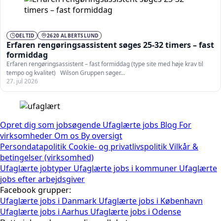
DELTID
2620 ALBERTSLUND
Erfaren rengøringsassistent søges 25-32 timers – fast
formiddag
Erfaren rengøringsassistent – fast formiddag (type site med høje krav til
tempo og kvalitet) Wilson Gruppen søger…
27. jul 2026
Opret dig som jobsøgende
Ufaglærte jobs
Blog
For
virksomheder
Om os
By oversigt
Persondatapolitik
Cookie- og privatlivspolitik
Vilkår &
betingelser (virksomhed)
Ufaglærte jobtyper
Ufaglærte jobs i kommuner
Ufaglærte
jobs efter arbejdsgiver
Facebook grupper:
Ufaglærte jobs i Danmark
Ufaglærte jobs i København
Ufaglærte jobs i Aarhus
Ufaglærte jobs i Odense