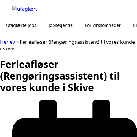
Ufaglærte jobs
Jobsøgende
For virksomheder
B
Herlev
»
Ferieafløser (Rengøringsassistent) til vores kunde
i Skive
Ferieafløser
(Rengøringsassistent) til
vores kunde i Skive