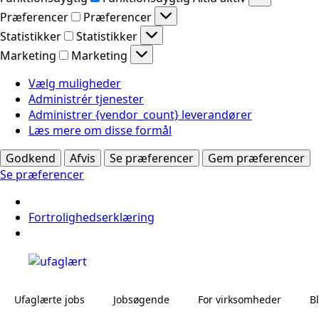
Præferencer
Præferencer
Statistikker
Statistikker
Marketing
Marketing
Vælg muligheder
Administrér tjenester
Administrer {vendor_count} leverandører
Læs mere om disse formål
Godkend
Afvis
Se præferencer
Gem præferencer
Se præferencer
Fortrolighedserklæring
Ufaglærte jobs
Jobsøgende
For virksomheder
B