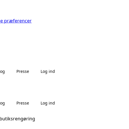
Se præferencer
log
Presse
Log ind
log
Presse
Log ind
 butiksrengøring