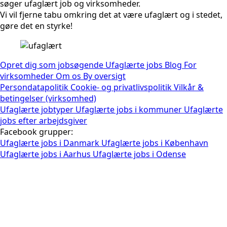
søger ufaglært job og virksomheder.
Vi vil fjerne tabu omkring det at være ufaglært og i stedet,
gøre det en styrke!
Opret dig som jobsøgende
Ufaglærte jobs
Blog
For
virksomheder
Om os
By oversigt
Persondatapolitik
Cookie- og privatlivspolitik
Vilkår &
betingelser (virksomhed)
Ufaglærte jobtyper
Ufaglærte jobs i kommuner
Ufaglærte
jobs efter arbejdsgiver
Facebook grupper:
Ufaglærte jobs i Danmark
Ufaglærte jobs i København
Ufaglærte jobs i Aarhus
Ufaglærte jobs i Odense