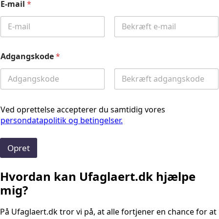
E-mail
*
Email
Confirm
Email
Adgangskode
*
Password
Confirm
Password
Ved oprettelse accepterer du samtidig vores
persondatapolitik og betingelser.
Opret
Hvordan kan Ufaglaert.dk hjælpe
mig?
På Ufaglaert.dk tror vi på, at alle fortjener en chance for at