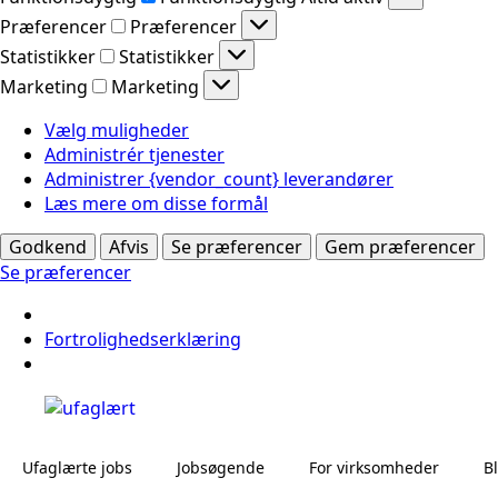
Præferencer
Præferencer
Statistikker
Statistikker
Marketing
Marketing
Vælg muligheder
Administrér tjenester
Administrer {vendor_count} leverandører
Læs mere om disse formål
Godkend
Afvis
Se præferencer
Gem præferencer
Se præferencer
Fortrolighedserklæring
Ufaglærte jobs
Jobsøgende
For virksomheder
B