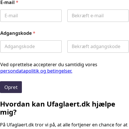
E-mail
*
Email
Confirm
Email
Adgangskode
*
Password
Confirm
Password
Ved oprettelse accepterer du samtidig vores
persondatapolitik og betingelser.
Opret
Hvordan kan Ufaglaert.dk hjælpe
mig?
På Ufaglaert.dk tror vi på, at alle fortjener en chance for at