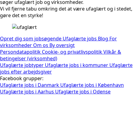
søger ufaglært job og virksomheder.
Vi vil fjerne tabu omkring det at være ufaglært og i stedet,
gøre det en styrke!
Opret dig som jobsøgende
Ufaglærte jobs
Blog
For
virksomheder
Om os
By oversigt
Persondatapolitik
Cookie- og privatlivspolitik
Vilkår &
betingelser (virksomhed)
Ufaglærte jobtyper
Ufaglærte jobs i kommuner
Ufaglærte
jobs efter arbejdsgiver
Facebook grupper:
Ufaglærte jobs i Danmark
Ufaglærte jobs i København
Ufaglærte jobs i Aarhus
Ufaglærte jobs i Odense