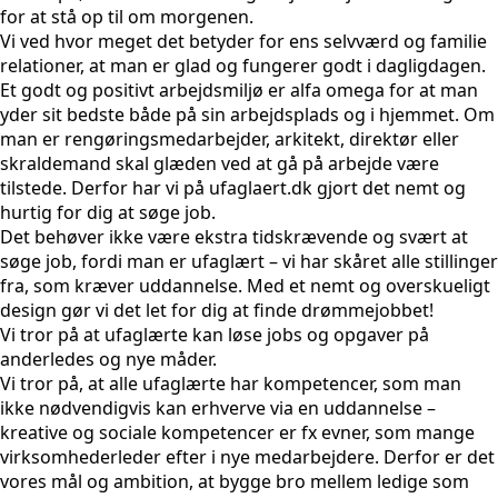
for at stå op til om morgenen.
Vi ved hvor meget det betyder for ens selvværd og familie
relationer, at man er glad og fungerer godt i dagligdagen.
Et godt og positivt arbejdsmiljø er alfa omega for at man
yder sit bedste både på sin arbejdsplads og i hjemmet. Om
man er rengøringsmedarbejder, arkitekt, direktør eller
skraldemand skal glæden ved at gå på arbejde være
tilstede. Derfor har vi på ufaglaert.dk gjort det nemt og
hurtig for dig at søge job.
Det behøver ikke være ekstra tidskrævende og svært at
søge job, fordi man er ufaglært – vi har skåret alle stillinger
fra, som kræver uddannelse. Med et nemt og overskueligt
design gør vi det let for dig at finde drømmejobbet!
Vi tror på at ufaglærte kan løse jobs og opgaver på
anderledes og nye måder.
Vi tror på, at alle ufaglærte har kompetencer, som man
ikke nødvendigvis kan erhverve via en uddannelse –
kreative og sociale kompetencer er fx evner, som mange
virksomhederleder efter i nye medarbejdere. Derfor er det
vores mål og ambition, at bygge bro mellem ledige som