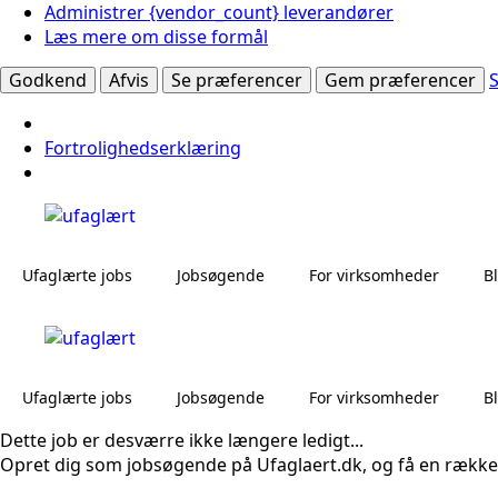
Administrer {vendor_count} leverandører
Læs mere om disse formål
Godkend
Afvis
Se præferencer
Gem præferencer
Fortrolighedserklæring
Ufaglærte jobs
Jobsøgende
For virksomheder
B
Ufaglærte jobs
Jobsøgende
For virksomheder
B
Dette job er desværre ikke længere ledigt...
Opret dig som jobsøgende på Ufaglaert.dk, og få en række