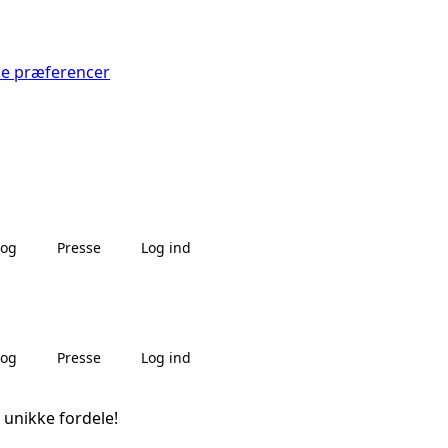
Se præferencer
log
Presse
Log ind
log
Presse
Log ind
 unikke fordele!