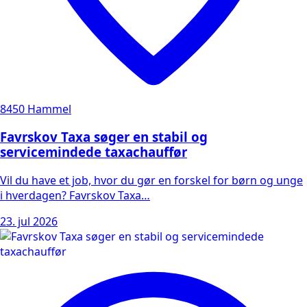
8450 Hammel
Favrskov Taxa søger en stabil og
servicemindede taxachauffør
Vil du have et job, hvor du gør en forskel for børn og unge
i hverdagen? Favrskov Taxa…
23. jul 2026