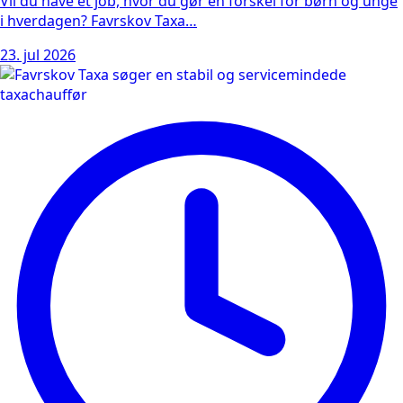
Vil du have et job, hvor du gør en forskel for børn og unge
i hverdagen? Favrskov Taxa…
23. jul 2026