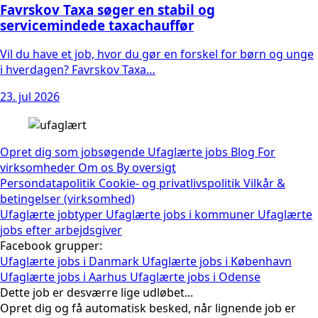
Favrskov Taxa søger en stabil og
servicemindede taxachauffør
Vil du have et job, hvor du gør en forskel for børn og unge
i hverdagen? Favrskov Taxa…
23. jul 2026
Opret dig som jobsøgende
Ufaglærte jobs
Blog
For
virksomheder
Om os
By oversigt
Persondatapolitik
Cookie- og privatlivspolitik
Vilkår &
betingelser (virksomhed)
Ufaglærte jobtyper
Ufaglærte jobs i kommuner
Ufaglærte
jobs efter arbejdsgiver
Facebook grupper:
Ufaglærte jobs i Danmark
Ufaglærte jobs i København
Ufaglærte jobs i Aarhus
Ufaglærte jobs i Odense
Dette job er desværre lige udløbet...
Opret dig og få automatisk besked, når lignende job er