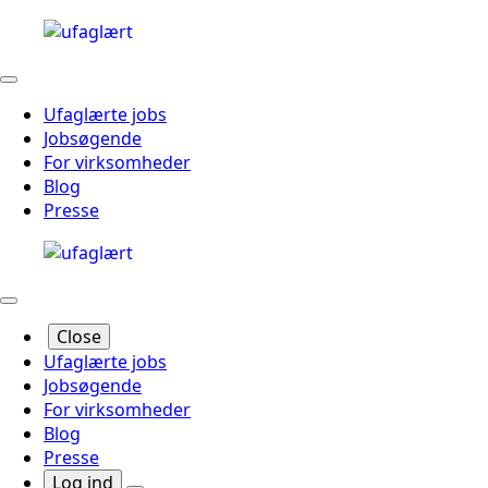
Ufaglærte jobs
Jobsøgende
For virksomheder
Blog
Presse
Close
Ufaglærte jobs
Jobsøgende
For virksomheder
Blog
Presse
Log ind