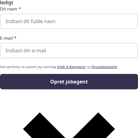
ledigt
Dit navn *
E-mail *
Ved oprettelse accepterer jeg samtidig
Vilkår & Betingelser
og
Persondatapolitik
Opret jobagent