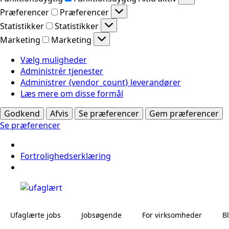
Præferencer
Præferencer
Statistikker
Statistikker
Marketing
Marketing
Vælg muligheder
Administrér tjenester
Administrer {vendor_count} leverandører
Læs mere om disse formål
Godkend
Afvis
Se præferencer
Gem præferencer
Se præferencer
Fortrolighedserklæring
Ufaglærte jobs
Jobsøgende
For virksomheder
B