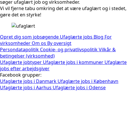
søger ufaglært job og virksomheder.
Vi vil fjerne tabu omkring det at være ufaglært og i stedet,
gøre det en styrke!
Opret dig som jobsøgende
Ufaglærte jobs
Blog
For
virksomheder
Om os
By oversigt
Persondatapolitik
Cookie- og privatlivspolitik
Vilkår &
betingelser (virksomhed)
Ufaglærte jobtyper
Ufaglærte jobs i kommuner
Ufaglærte
jobs efter arbejdsgiver
Facebook grupper:
Ufaglærte jobs i Danmark
Ufaglærte jobs i København
Ufaglærte jobs i Aarhus
Ufaglærte jobs i Odense