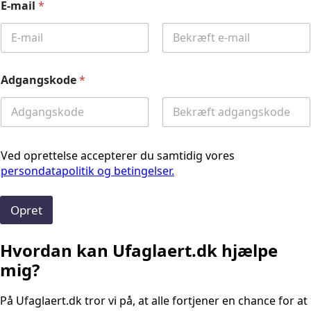
E-mail
*
Email
Confirm
Email
Adgangskode
*
Password
Confirm
Password
Ved oprettelse accepterer du samtidig vores
persondatapolitik og betingelser.
Opret
Hvordan kan Ufaglaert.dk hjælpe
mig?
På Ufaglaert.dk tror vi på, at alle fortjener en chance for at