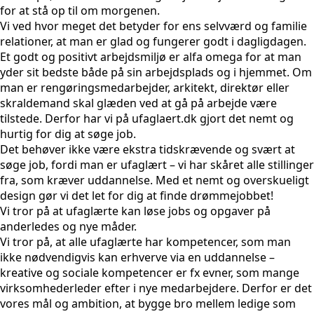
for at stå op til om morgenen.
Vi ved hvor meget det betyder for ens selvværd og familie
relationer, at man er glad og fungerer godt i dagligdagen.
Et godt og positivt arbejdsmiljø er alfa omega for at man
yder sit bedste både på sin arbejdsplads og i hjemmet. Om
man er rengøringsmedarbejder, arkitekt, direktør eller
skraldemand skal glæden ved at gå på arbejde være
tilstede. Derfor har vi på ufaglaert.dk gjort det nemt og
hurtig for dig at søge job.
Det behøver ikke være ekstra tidskrævende og svært at
søge job, fordi man er ufaglært – vi har skåret alle stillinger
fra, som kræver uddannelse. Med et nemt og overskueligt
design gør vi det let for dig at finde drømmejobbet!
Vi tror på at ufaglærte kan løse jobs og opgaver på
anderledes og nye måder.
Vi tror på, at alle ufaglærte har kompetencer, som man
ikke nødvendigvis kan erhverve via en uddannelse –
kreative og sociale kompetencer er fx evner, som mange
virksomhederleder efter i nye medarbejdere. Derfor er det
vores mål og ambition, at bygge bro mellem ledige som