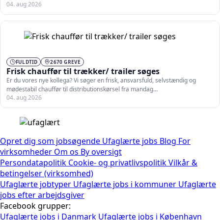
04. aug 2026
FULDTID
2670 GREVE
Frisk chauffør til trækker/ trailer søges
Er du vores nye kollega? Vi søger en frisk, ansvarsfuld, selvstændig og
mødestabil chauffør til distributionskørsel fra mandag…
04. aug 2026
Opret dig som jobsøgende
Ufaglærte jobs
Blog
For
virksomheder
Om os
By oversigt
Persondatapolitik
Cookie- og privatlivspolitik
Vilkår &
betingelser (virksomhed)
Ufaglærte jobtyper
Ufaglærte jobs i kommuner
Ufaglærte
jobs efter arbejdsgiver
Facebook grupper:
Ufaglærte jobs i Danmark
Ufaglærte jobs i København