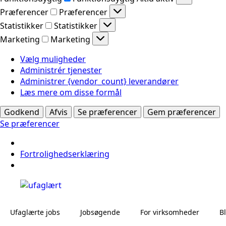
Præferencer
Præferencer
Statistikker
Statistikker
Marketing
Marketing
Vælg muligheder
Administrér tjenester
Administrer {vendor_count} leverandører
Læs mere om disse formål
Godkend
Afvis
Se præferencer
Gem præferencer
Se præferencer
Fortrolighedserklæring
Ufaglærte jobs
Jobsøgende
For virksomheder
B