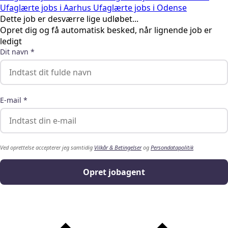
Ufaglærte jobs i Aarhus
Ufaglærte jobs i Odense
Dette job er desværre lige udløbet...
Opret dig og få automatisk besked, når lignende job er
ledigt
Dit navn *
E-mail *
Ved oprettelse accepterer jeg samtidig
Vilkår & Betingelser
og
Persondatapolitik
Opret jobagent