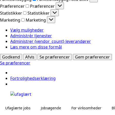
Præferencer
Præferencer
Statistikker
Statistikker
Marketing
Marketing
Vælg muligheder
Administrér tjenester
Administrer {vendor_count} leverandører
Læs mere om disse formål
Godkend
Afvis
Se præferencer
Gem præferencer
Se præferencer
Fortrolighedserklæring
Ufaglærte jobs
Jobsøgende
For virksomheder
B