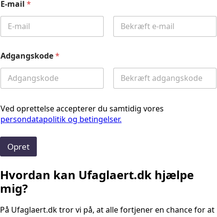
E-mail
*
Email
Confirm
Email
Adgangskode
*
Password
Confirm
Password
Ved oprettelse accepterer du samtidig vores
persondatapolitik og betingelser.
Opret
Hvordan kan Ufaglaert.dk hjælpe
mig?
På Ufaglaert.dk tror vi på, at alle fortjener en chance for at