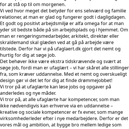
for at stå op til om morgenen.
Vi ved hvor meget det betyder for ens selvværd og familie
relationer, at man er glad og fungerer godt i dagligdagen.
Et godt og positivt arbejdsmiljø er alfa omega for at man
yder sit bedste både på sin arbejdsplads og i hjemmet. Om
man er rengøringsmedarbejder, arkitekt, direktør eller
skraldemand skal glæden ved at gå på arbejde være
tilstede. Derfor har vi på ufaglaert.dk gjort det nemt og
hurtig for dig at søge job.
Det behøver ikke være ekstra tidskrævende og svært at
søge job, fordi man er ufaglært – vi har skåret alle stillinger
fra, som kræver uddannelse. Med et nemt og overskueligt
design gør vi det let for dig at finde drømmejobbet!
Vi tror på at ufaglærte kan løse jobs og opgaver på
anderledes og nye måder.
Vi tror på, at alle ufaglærte har kompetencer, som man
ikke nødvendigvis kan erhverve via en uddannelse –
kreative og sociale kompetencer er fx evner, som mange
virksomhederleder efter i nye medarbejdere. Derfor er det
vores mål og ambition, at bygge bro mellem ledige som