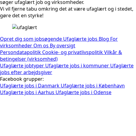
søger ufaglært job og virksomheder.
Vi vil fjerne tabu omkring det at være ufaglært og i stedet,
gøre det en styrke!
Opret dig som jobsøgende
Ufaglærte jobs
Blog
For
virksomheder
Om os
By oversigt
Persondatapolitik
Cookie- og privatlivspolitik
Vilkår &
betingelser (virksomhed)
Ufaglærte jobtyper
Ufaglærte jobs i kommuner
Ufaglærte
jobs efter arbejdsgiver
Facebook grupper:
Ufaglærte jobs i Danmark
Ufaglærte jobs i København
Ufaglærte jobs i Aarhus
Ufaglærte jobs i Odense