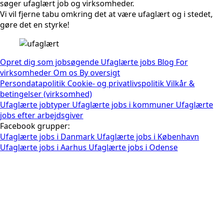
søger ufaglært job og virksomheder.
Vi vil fjerne tabu omkring det at være ufaglært og i stedet,
gøre det en styrke!
Opret dig som jobsøgende
Ufaglærte jobs
Blog
For
virksomheder
Om os
By oversigt
Persondatapolitik
Cookie- og privatlivspolitik
Vilkår &
betingelser (virksomhed)
Ufaglærte jobtyper
Ufaglærte jobs i kommuner
Ufaglærte
jobs efter arbejdsgiver
Facebook grupper:
Ufaglærte jobs i Danmark
Ufaglærte jobs i København
Ufaglærte jobs i Aarhus
Ufaglærte jobs i Odense