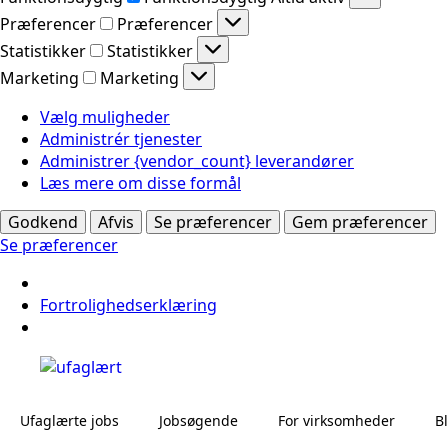
Præferencer
Præferencer
Statistikker
Statistikker
Marketing
Marketing
Vælg muligheder
Administrér tjenester
Administrer {vendor_count} leverandører
Læs mere om disse formål
Godkend
Afvis
Se præferencer
Gem præferencer
Se præferencer
Fortrolighedserklæring
Ufaglærte jobs
Jobsøgende
For virksomheder
B