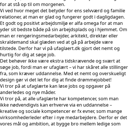
for at stå op til om morgenen.
Vi ved hvor meget det betyder for ens selvværd og familie
relationer, at man er glad og fungerer godt i dagligdagen.
Et godt og positivt arbejdsmiljø er alfa omega for at man
yder sit bedste både på sin arbejdsplads og i hjemmet. Om
man er rengøringsmedarbejder, arkitekt, direktør eller
skraldemand skal glæden ved at gå på arbejde være
tilstede. Derfor har vi på ufaglaert.dk gjort det nemt og
hurtig for dig at søge job.
Det behøver ikke være ekstra tidskrævende og svært at
søge job, fordi man er ufaglært – vi har skåret alle stillinger
fra, som kræver uddannelse. Med et nemt og overskueligt
design gør vi det let for dig at finde drømmejobbet!
Vi tror på at ufaglærte kan løse jobs og opgaver på
anderledes og nye måder.
Vi tror på, at alle ufaglærte har kompetencer, som man
ikke nødvendigvis kan erhverve via en uddannelse –
kreative og sociale kompetencer er fx evner, som mange
virksomhederleder efter i nye medarbejdere. Derfor er det
vores mål og ambition, at bygge bro mellem ledige som