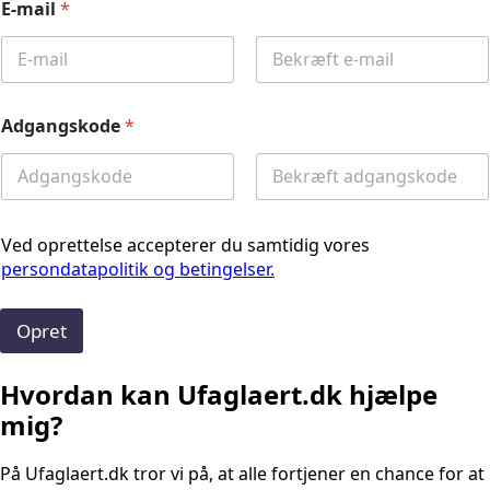
E-mail
*
Email
Confirm
Email
Adgangskode
*
Password
Confirm
Password
Ved oprettelse accepterer du samtidig vores
persondatapolitik og betingelser.
Opret
Hvordan kan Ufaglaert.dk hjælpe
mig?
På Ufaglaert.dk tror vi på, at alle fortjener en chance for at