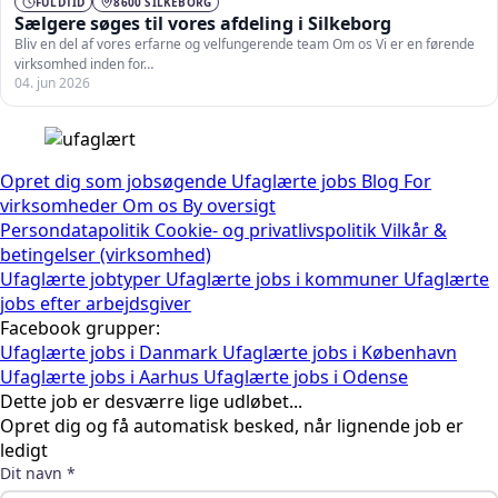
FULDTID
8600 SILKEBORG
Sælgere søges til vores afdeling i Silkeborg
Bliv en del af vores erfarne og velfungerende team Om os Vi er en førende
virksomhed inden for…
04. jun 2026
Opret dig som jobsøgende
Ufaglærte jobs
Blog
For
virksomheder
Om os
By oversigt
Persondatapolitik
Cookie- og privatlivspolitik
Vilkår &
betingelser (virksomhed)
Ufaglærte jobtyper
Ufaglærte jobs i kommuner
Ufaglærte
jobs efter arbejdsgiver
Facebook grupper:
Ufaglærte jobs i Danmark
Ufaglærte jobs i København
Ufaglærte jobs i Aarhus
Ufaglærte jobs i Odense
Dette job er desværre lige udløbet...
Opret dig og få automatisk besked, når lignende job er
ledigt
Dit navn *