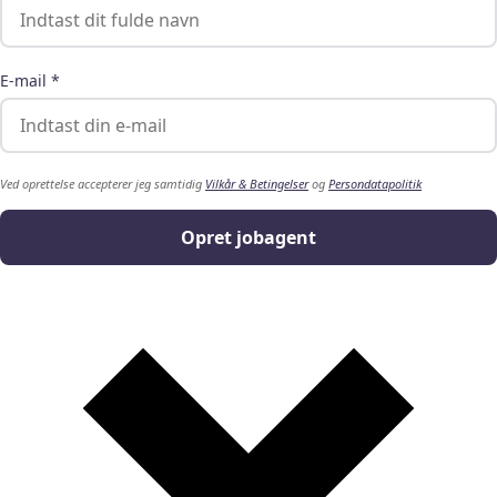
E-mail *
Ved oprettelse accepterer jeg samtidig
Vilkår & Betingelser
og
Persondatapolitik
Opret jobagent