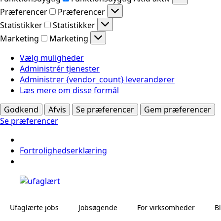
Præferencer
Præferencer
Statistikker
Statistikker
Marketing
Marketing
Vælg muligheder
Administrér tjenester
Administrer {vendor_count} leverandører
Læs mere om disse formål
Godkend
Afvis
Se præferencer
Gem præferencer
Se præferencer
Fortrolighedserklæring
Ufaglærte jobs
Jobsøgende
For virksomheder
B