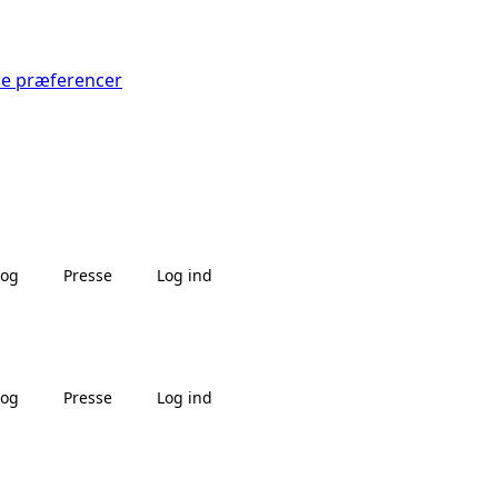
Se præferencer
log
Presse
Log ind
log
Presse
Log ind