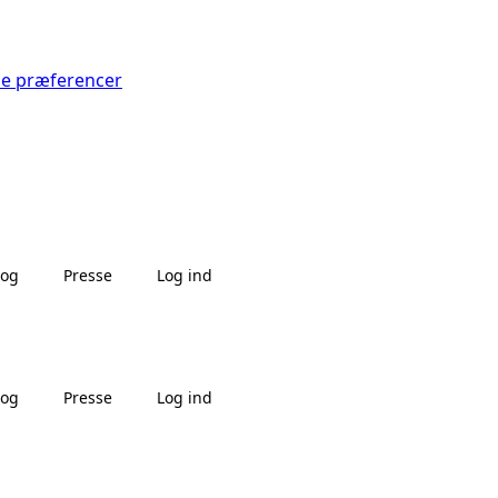
Se præferencer
log
Presse
Log ind
log
Presse
Log ind