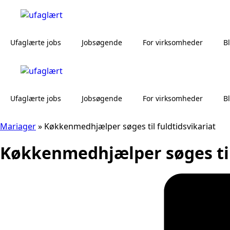
Ufaglærte jobs
Jobsøgende
For virksomheder
B
Ufaglærte jobs
Jobsøgende
For virksomheder
B
Mariager
»
Køkkenmedhjælper søges til fuldtidsvikariat
Køkkenmedhjælper søges til 