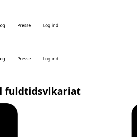
log
Presse
Log ind
log
Presse
Log ind
fuldtidsvikariat