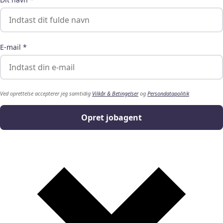
E-mail *
Ved oprettelse accepterer jeg samtidig
Vilkår & Betingelser
og
Persondatapolitik
Opret jobagent