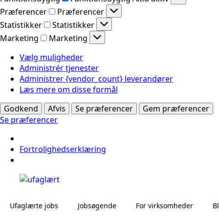
Præferencer
Præferencer
Statistikker
Statistikker
Marketing
Marketing
Vælg muligheder
Administrér tjenester
Administrer {vendor_count} leverandører
Læs mere om disse formål
Godkend
Afvis
Se præferencer
Gem præferencer
Se præferencer
Fortrolighedserklæring
Ufaglærte jobs
Jobsøgende
For virksomheder
B