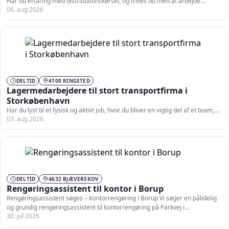
Har du erfaring med distributionskørsel, og trives du med at arbejde…
06. aug 2026
DELTID
4100 RINGSTED
Lagermedarbejdere til stort transportfirma i
Storkøbenhavn
Har du lyst til et fysisk og aktivt job, hvor du bliver en vigtig del af et team,…
03. aug 2026
DELTID
4632 BJÆVERSKOV
Rengøringsassistent til kontor i Borup
Rengøringsassistent søges – Kontorrengøring i Borup Vi søger en pålidelig
og grundig rengøringsassistent til kontorrengøring på Parkvej i…
30. jul 2026