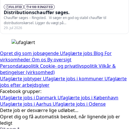
FULDTID
4100 RINGSTED
Distributionschauffør søges.
Chauffør søges – Ringsted. Vi søger en god og stabil chauffør til
distributionskørsel. Ligger du vægt på…
29. jul 2026
Opret dig som jobsøgende
Ufaglærte jobs
Blog
For
virksomheder
Om os
By oversigt
Persondatapolitik
Cookie- og privatlivspolitik
Vilkår &
betingelser (virksomhed)
Ufaglærte jobtyper
Ufaglærte jobs i kommuner
Ufaglærte
jobs efter arbejdsgiver
Facebook grupper:
Ufaglærte jobs i Danmark
Ufaglærte jobs i København
Ufaglærte jobs i Aarhus
Ufaglærte jobs i Odense
Dette job er desværre lige udløbet...
Opret dig og få automatisk besked, når lignende job er
ledigt
Dit navn *