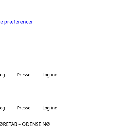
Se præferencer
log
Presse
Log ind
log
Presse
Log ind
HØRETAB – ODENSE NØ