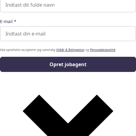
E-mail *
Ved oprettelse accepterer jeg samtidig
Vilkår & Betingelser
og
Persondatapolitik
Opret jobagent