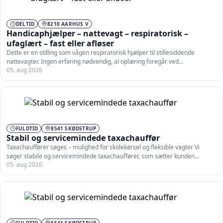
DELTID
8210 AARHUS V
Handicaphjælper – nattevagt – respiratorisk –
ufaglært – fast eller afløser
Dette er en stilling som vågen respiratorisk hjælper til stillesiddende
nattevagter. Ingen erfaring nødvendig, al oplæring foregår ved…
05. aug 2026
FULDTID
8541 SKØDSTRUP
Stabil og servicemindede taxachauffør
Taxachauffører søges – mulighed for skolekørsel og fleksible vagter Vi
søger stabile og servicemindede taxachauffører, som sætter kunden…
05. aug 2026
FULDTID
8541 SKØDSTRUP