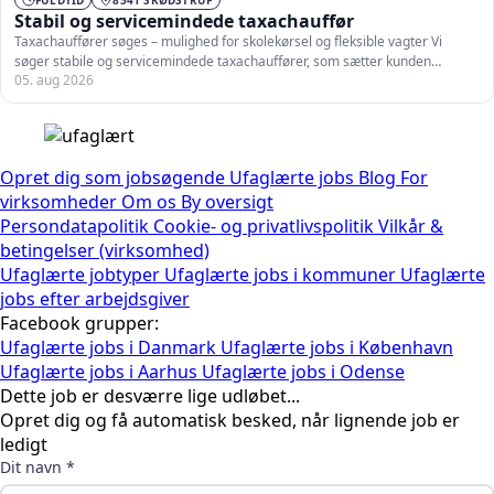
Stabil og servicemindede taxachauffør
Taxachauffører søges – mulighed for skolekørsel og fleksible vagter Vi
søger stabile og servicemindede taxachauffører, som sætter kunden…
05. aug 2026
Opret dig som jobsøgende
Ufaglærte jobs
Blog
For
virksomheder
Om os
By oversigt
Persondatapolitik
Cookie- og privatlivspolitik
Vilkår &
betingelser (virksomhed)
Ufaglærte jobtyper
Ufaglærte jobs i kommuner
Ufaglærte
jobs efter arbejdsgiver
Facebook grupper:
Ufaglærte jobs i Danmark
Ufaglærte jobs i København
Ufaglærte jobs i Aarhus
Ufaglærte jobs i Odense
Dette job er desværre lige udløbet...
Opret dig og få automatisk besked, når lignende job er
ledigt
Dit navn *