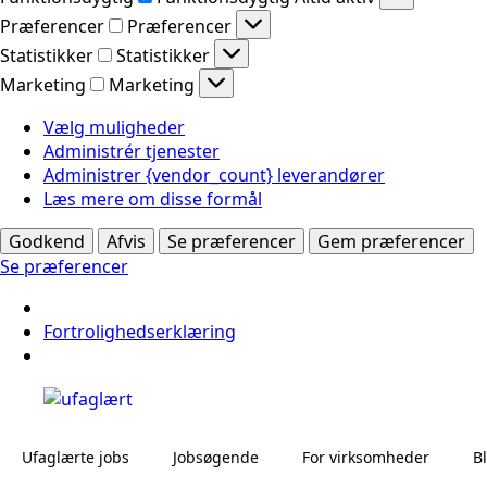
Præferencer
Præferencer
Statistikker
Statistikker
Marketing
Marketing
Vælg muligheder
Administrér tjenester
Administrer {vendor_count} leverandører
Læs mere om disse formål
Godkend
Afvis
Se præferencer
Gem præferencer
Se præferencer
Fortrolighedserklæring
Ufaglærte jobs
Jobsøgende
For virksomheder
B