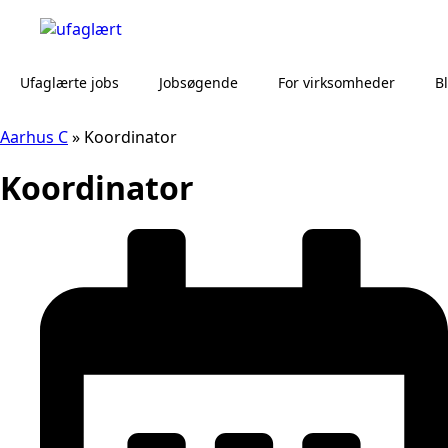
Ufaglærte jobs
Jobsøgende
For virksomheder
B
Aarhus C
»
Koordinator
Koordinator