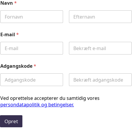
Navn
*
First
Last
E-mail
*
Email
Confirm
Email
Adgangskode
*
Password
Confirm
Password
Ved oprettelse accepterer du samtidig vores
persondatapolitik og betingelser.
Opret