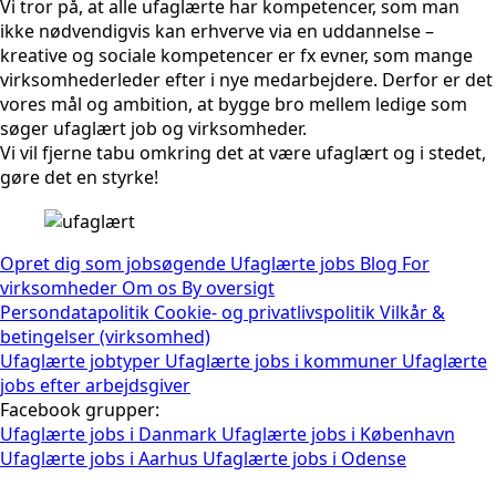
Vi tror på, at alle ufaglærte har kompetencer, som man
ikke nødvendigvis kan erhverve via en uddannelse –
kreative og sociale kompetencer er fx evner, som mange
virksomhederleder efter i nye medarbejdere. Derfor er det
vores mål og ambition, at bygge bro mellem ledige som
søger ufaglært job og virksomheder.
Vi vil fjerne tabu omkring det at være ufaglært og i stedet,
gøre det en styrke!
Opret dig som jobsøgende
Ufaglærte jobs
Blog
For
virksomheder
Om os
By oversigt
Persondatapolitik
Cookie- og privatlivspolitik
Vilkår &
betingelser (virksomhed)
Ufaglærte jobtyper
Ufaglærte jobs i kommuner
Ufaglærte
jobs efter arbejdsgiver
Facebook grupper:
Ufaglærte jobs i Danmark
Ufaglærte jobs i København
Ufaglærte jobs i Aarhus
Ufaglærte jobs i Odense