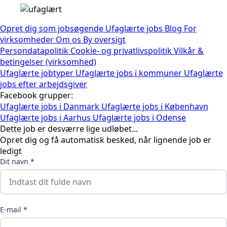
Opret dig som jobsøgende
Ufaglærte jobs
Blog
For
virksomheder
Om os
By oversigt
Persondatapolitik
Cookie- og privatlivspolitik
Vilkår &
betingelser (virksomhed)
Ufaglærte jobtyper
Ufaglærte jobs i kommuner
Ufaglærte
jobs efter arbejdsgiver
Facebook grupper:
Ufaglærte jobs i Danmark
Ufaglærte jobs i København
Ufaglærte jobs i Aarhus
Ufaglærte jobs i Odense
Dette job er desværre lige udløbet...
Opret dig og få automatisk besked, når lignende job er
ledigt
Dit navn *
E-mail *