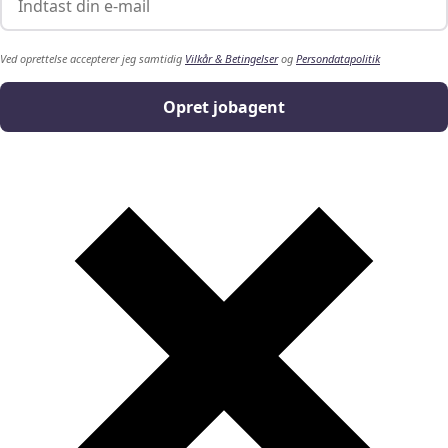
Ved oprettelse accepterer jeg samtidig
Vilkår & Betingelser
og
Persondatapolitik
Opret jobagent