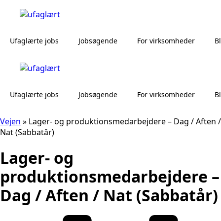
Ufaglærte jobs
Jobsøgende
For virksomheder
B
Ufaglærte jobs
Jobsøgende
For virksomheder
B
Vejen
»
Lager- og produktionsmedarbejdere – Dag / Aften /
Nat (Sabbatår)
Lager- og
produktionsmedarbejdere –
Dag / Aften / Nat (Sabbatår)