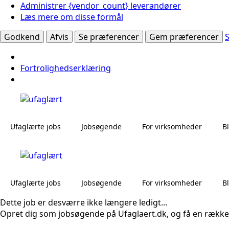
Administrer {vendor_count} leverandører
Læs mere om disse formål
Godkend
Afvis
Se præferencer
Gem præferencer
Fortrolighedserklæring
Ufaglærte jobs
Jobsøgende
For virksomheder
B
Ufaglærte jobs
Jobsøgende
For virksomheder
B
Dette job er desværre ikke længere ledigt...
Opret dig som jobsøgende på Ufaglaert.dk, og få en række