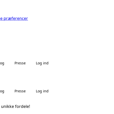
Se præferencer
log
Presse
Log ind
log
Presse
Log ind
 unikke fordele!