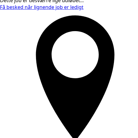
Dette job er desværre lige udløbet...
Få besked når lignende job er ledigt