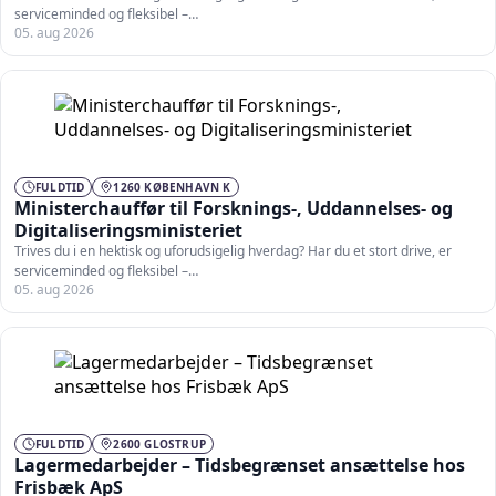
serviceminded og fleksibel –…
05. aug 2026
FULDTID
1260 KØBENHAVN K
Ministerchauffør til Forsknings-, Uddannelses- og
Digitaliseringsministeriet
Trives du i en hektisk og uforudsigelig hverdag? Har du et stort drive, er
serviceminded og fleksibel –…
05. aug 2026
FULDTID
2600 GLOSTRUP
Lagermedarbejder – Tidsbegrænset ansættelse hos
Frisbæk ApS