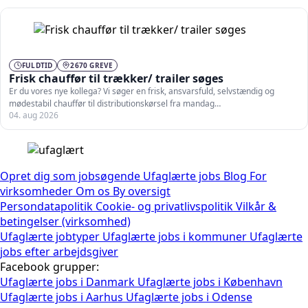
FULDTID
2670 GREVE
Frisk chauffør til trækker/ trailer søges
Er du vores nye kollega? Vi søger en frisk, ansvarsfuld, selvstændig og
mødestabil chauffør til distributionskørsel fra mandag…
04. aug 2026
Opret dig som jobsøgende
Ufaglærte jobs
Blog
For
virksomheder
Om os
By oversigt
Persondatapolitik
Cookie- og privatlivspolitik
Vilkår &
betingelser (virksomhed)
Ufaglærte jobtyper
Ufaglærte jobs i kommuner
Ufaglærte
jobs efter arbejdsgiver
Facebook grupper:
Ufaglærte jobs i Danmark
Ufaglærte jobs i København
Ufaglærte jobs i Aarhus
Ufaglærte jobs i Odense