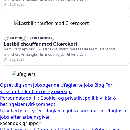
01. aug 2026
FULDTID
5320 AGEDRUP
Lastbil chauffør med C kørekort
Nem Fragt ApS SØGER-lastbil chauffør til vores faste team i transport
branchen. Vi mangler: En medarbejder til forfalden…
01. aug 2026
Opret dig som jobsøgende
Ufaglærte jobs
Blog
For
virksomheder
Om os
By oversigt
Persondatapolitik
Cookie- og privatlivspolitik
Vilkår &
betingelser (virksomhed)
Ufaglærte jobtyper
Ufaglærte jobs i kommuner
Ufaglærte
jobs efter arbejdsgiver
Facebook grupper:
Ufaglærte jobs i Danmark
Ufaglærte jobs i København