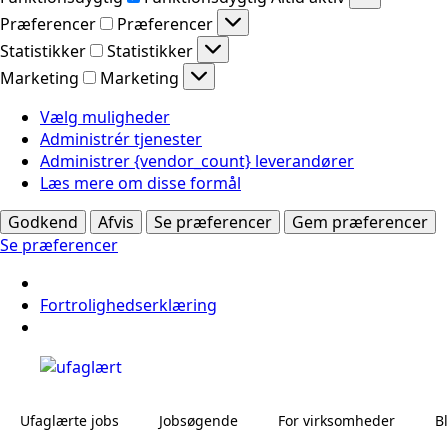
Præferencer
Præferencer
Statistikker
Statistikker
Marketing
Marketing
Vælg muligheder
Administrér tjenester
Administrer {vendor_count} leverandører
Læs mere om disse formål
Godkend
Afvis
Se præferencer
Gem præferencer
Se præferencer
Fortrolighedserklæring
Ufaglærte jobs
Jobsøgende
For virksomheder
B