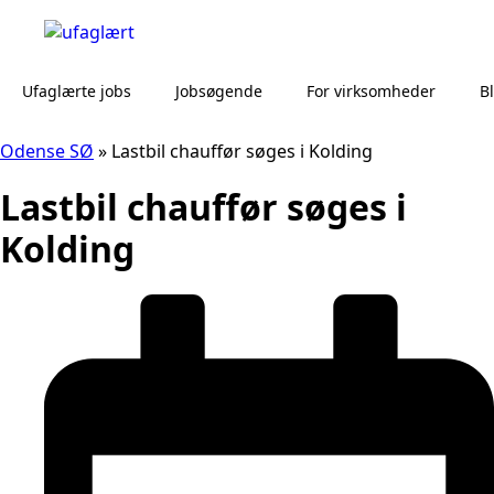
Ufaglærte jobs
Jobsøgende
For virksomheder
B
Odense SØ
»
Lastbil chauffør søges i Kolding
Lastbil chauffør søges i
Kolding