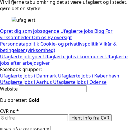
Vi vil fjerne tabu omkring det at være ufaglært og i stedet,
gøre det en styrke!
Opret dig som jobsøgende
Ufaglærte jobs
Blog
For
virksomheder
Om os
By oversigt
Persondatapolitik
Cookie- og privatlivspolitik
Vilkår &
betingelser (virksomhed)
Ufaglærte jobtyper
Ufaglærte jobs i kommuner
Ufaglærte
jobs efter arbejdsgiver
Facebook grupper:
Ufaglærte jobs i Danmark
Ufaglærte jobs i København
Ufaglærte jobs i Aarhus
Ufaglærte jobs i Odense
Website
Du opretter:
Gold
CVR nr.
*
Hent info fra CVR
Navn på virksomhed
*