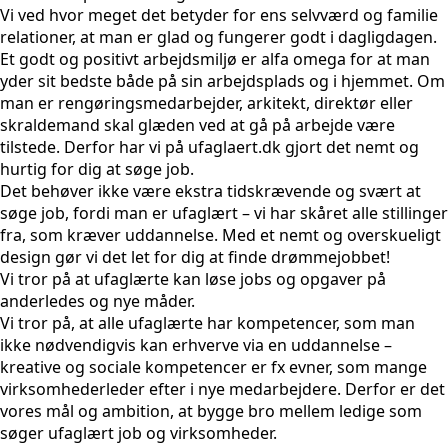
Vi ved hvor meget det betyder for ens selvværd og familie
relationer, at man er glad og fungerer godt i dagligdagen.
Et godt og positivt arbejdsmiljø er alfa omega for at man
yder sit bedste både på sin arbejdsplads og i hjemmet. Om
man er rengøringsmedarbejder, arkitekt, direktør eller
skraldemand skal glæden ved at gå på arbejde være
tilstede. Derfor har vi på ufaglaert.dk gjort det nemt og
hurtig for dig at søge job.
Det behøver ikke være ekstra tidskrævende og svært at
søge job, fordi man er ufaglært – vi har skåret alle stillinger
fra, som kræver uddannelse. Med et nemt og overskueligt
design gør vi det let for dig at finde drømmejobbet!
Vi tror på at ufaglærte kan løse jobs og opgaver på
anderledes og nye måder.
Vi tror på, at alle ufaglærte har kompetencer, som man
ikke nødvendigvis kan erhverve via en uddannelse –
kreative og sociale kompetencer er fx evner, som mange
virksomhederleder efter i nye medarbejdere. Derfor er det
vores mål og ambition, at bygge bro mellem ledige som
søger ufaglært job og virksomheder.