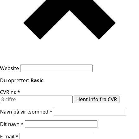
Website
Du opretter:
Basic
CVR nr.
*
Hent info fra CVR
Navn på virksomhed
*
Dit navn
*
E-mail
*