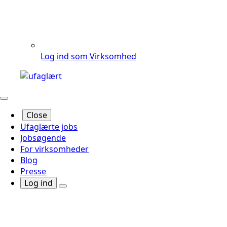
Log ind som Virksomhed
Close
Ufaglærte jobs
Jobsøgende
For virksomheder
Blog
Presse
Log ind