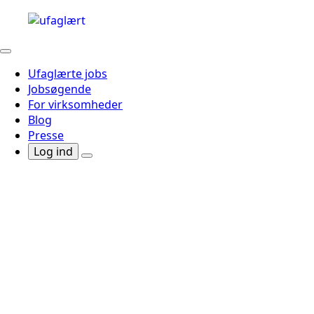
Ufaglærte jobs
Jobsøgende
For virksomheder
Blog
Presse
Log ind