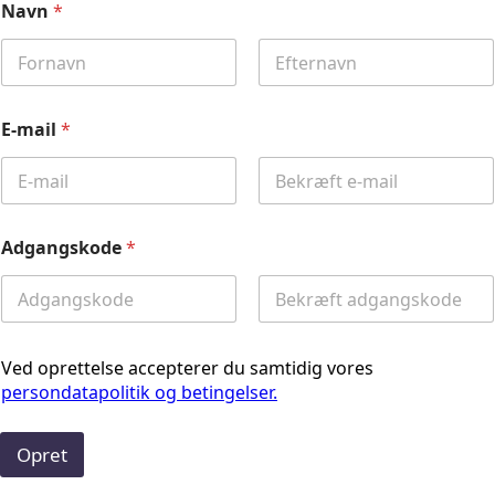
Navn
*
First
Last
E-mail
*
Email
Confirm
Email
Adgangskode
*
Password
Confirm
Password
Ved oprettelse accepterer du samtidig vores
persondatapolitik og betingelser.
Opret