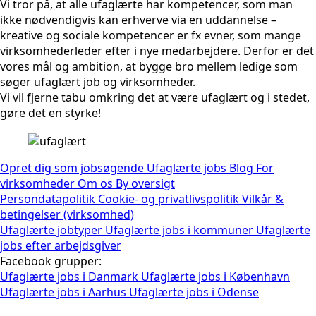
Vi tror på, at alle ufaglærte har kompetencer, som man
ikke nødvendigvis kan erhverve via en uddannelse –
kreative og sociale kompetencer er fx evner, som mange
virksomhederleder efter i nye medarbejdere. Derfor er det
vores mål og ambition, at bygge bro mellem ledige som
søger ufaglært job og virksomheder.
Vi vil fjerne tabu omkring det at være ufaglært og i stedet,
gøre det en styrke!
Opret dig som jobsøgende
Ufaglærte jobs
Blog
For
virksomheder
Om os
By oversigt
Persondatapolitik
Cookie- og privatlivspolitik
Vilkår &
betingelser (virksomhed)
Ufaglærte jobtyper
Ufaglærte jobs i kommuner
Ufaglærte
jobs efter arbejdsgiver
Facebook grupper:
Ufaglærte jobs i Danmark
Ufaglærte jobs i København
Ufaglærte jobs i Aarhus
Ufaglærte jobs i Odense