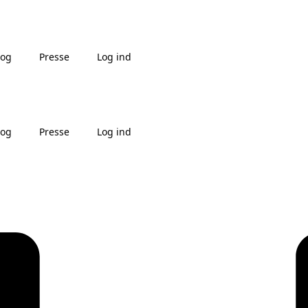
log
Presse
Log ind
log
Presse
Log ind