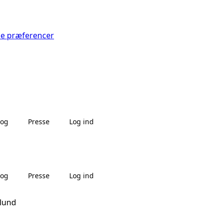
Se præferencer
log
Presse
Log ind
log
Presse
Log ind
nlund