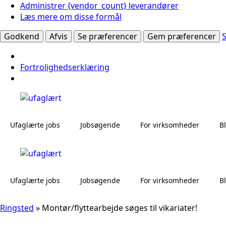
Administrer {vendor_count} leverandører
Læs mere om disse formål
Godkend
Afvis
Se præferencer
Gem præferencer
Fortrolighedserklæring
Ufaglærte jobs
Jobsøgende
For virksomheder
B
Ufaglærte jobs
Jobsøgende
For virksomheder
B
Ringsted
»
Montør/flyttearbejde søges til vikariater!