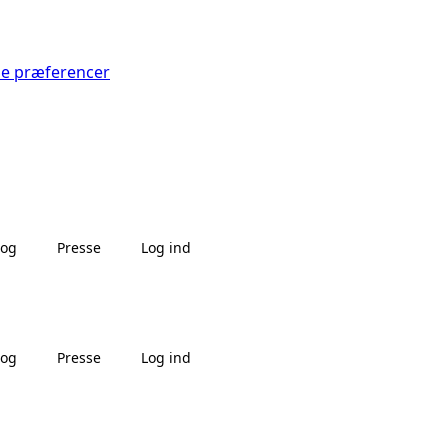
Se præferencer
log
Presse
Log ind
log
Presse
Log ind