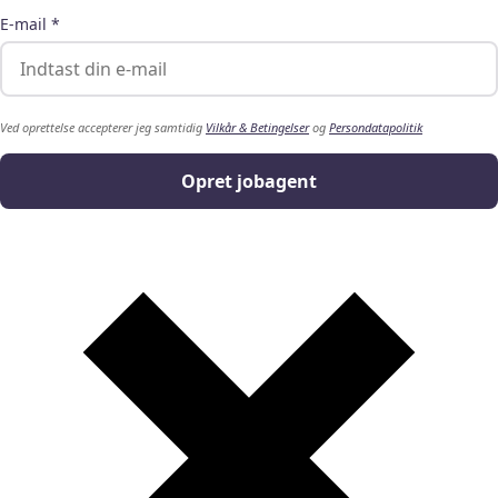
E-mail *
Ved oprettelse accepterer jeg samtidig
Vilkår & Betingelser
og
Persondatapolitik
Opret jobagent