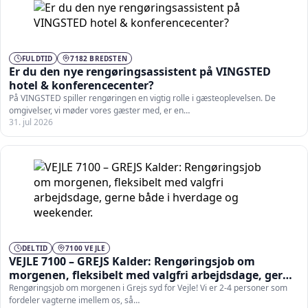
FULDTID
7182 BREDSTEN
Er du den nye rengøringsassistent på VINGSTED
hotel & konferencecenter?
På VINGSTED spiller rengøringen en vigtig rolle i gæsteoplevelsen. De
omgivelser, vi møder vores gæster med, er en…
31. jul 2026
DELTID
7100 VEJLE
VEJLE 7100 – GREJS Kalder: Rengøringsjob om
morgenen, fleksibelt med valgfri arbejdsdage, gerne
både i hverdage og weekender.
Rengøringsjob om morgenen i Grejs syd for Vejle! Vi er 2-4 personer som
fordeler vagterne imellem os, så…