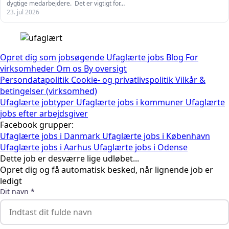
dygtige medarbejdere. Det er vigtigt for…
23. jul 2026
Opret dig som jobsøgende
Ufaglærte jobs
Blog
For
virksomheder
Om os
By oversigt
Persondatapolitik
Cookie- og privatlivspolitik
Vilkår &
betingelser (virksomhed)
Ufaglærte jobtyper
Ufaglærte jobs i kommuner
Ufaglærte
jobs efter arbejdsgiver
Facebook grupper:
Ufaglærte jobs i Danmark
Ufaglærte jobs i København
Ufaglærte jobs i Aarhus
Ufaglærte jobs i Odense
Dette job er desværre lige udløbet...
Opret dig og få automatisk besked, når lignende job er
ledigt
Dit navn *