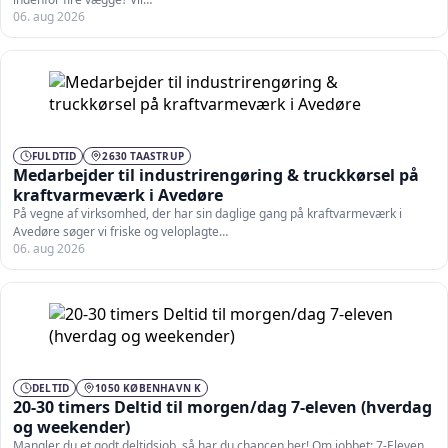
06. aug 2026
FULDTID
2630 TAASTRUP
Medarbejder til industrirengøring & truckkørsel på
kraftvarmeværk i Avedøre
På vegne af virksomhed, der har sin daglige gang på kraftvarmeværk i
Avedøre søger vi friske og veloplagte…
06. aug 2026
DELTID
1050 KØBENHAVN K
20-30 timers Deltid til morgen/dag 7-eleven (hverdag
og weekender)
Mangler du et godt deltidsjob, så har du chancen her! Om jobbet: 7-Eleven