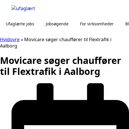
Ufaglærte jobs
Jobsøgende
For virksomheder
B
Hvidovre
»
Movicare søger chauffører til Flextrafik i
Aalborg
Movicare søger chauffører
til Flextrafik i Aalborg