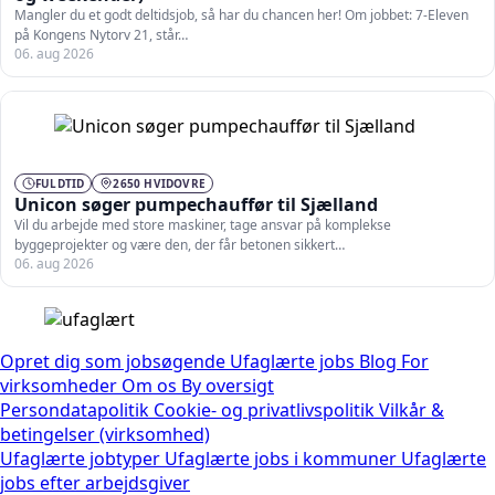
Mangler du et godt deltidsjob, så har du chancen her! Om jobbet: 7-Eleven
på Kongens Nytorv 21, står…
06. aug 2026
FULDTID
2650 HVIDOVRE
Unicon søger pumpechauffør til Sjælland
Vil du arbejde med store maskiner, tage ansvar på komplekse
byggeprojekter og være den, der får betonen sikkert…
06. aug 2026
Opret dig som jobsøgende
Ufaglærte jobs
Blog
For
virksomheder
Om os
By oversigt
Persondatapolitik
Cookie- og privatlivspolitik
Vilkår &
betingelser (virksomhed)
Ufaglærte jobtyper
Ufaglærte jobs i kommuner
Ufaglærte
jobs efter arbejdsgiver