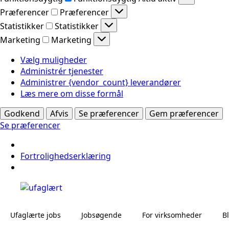
Præferencer
Præferencer
Statistikker
Statistikker
Marketing
Marketing
Vælg muligheder
Administrér tjenester
Administrer {vendor_count} leverandører
Læs mere om disse formål
Godkend
Afvis
Se præferencer
Gem præferencer
Se præferencer
Fortrolighedserklæring
Ufaglærte jobs
Jobsøgende
For virksomheder
B