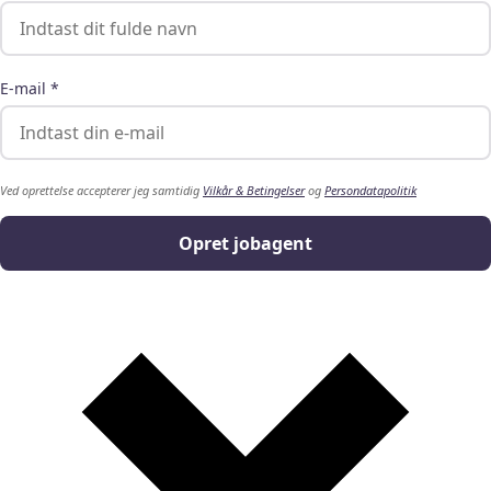
E-mail *
Ved oprettelse accepterer jeg samtidig
Vilkår & Betingelser
og
Persondatapolitik
Opret jobagent