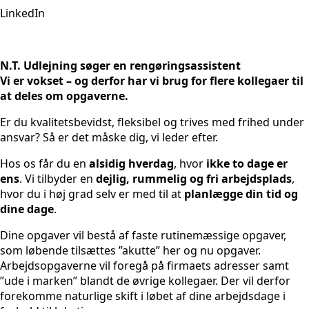
LinkedIn
N.T. Udlejning søger en rengøringsassistent
Vi er vokset – og derfor har vi brug for flere kollegaer til
at deles om opgaverne.
Er du kvalitetsbevidst, fleksibel og trives med frihed under
ansvar? Så er det måske dig, vi leder efter.
Hos os får du en
alsidig hverdag
, hvor
ikke to dage er
ens
. Vi tilbyder en
dejlig, rummelig og fri arbejdsplads
,
hvor du i høj grad selv er med til at
planlægge din tid og
dine dage
.
Dine opgaver vil bestå af faste rutinemæssige opgaver,
som løbende tilsættes ”akutte” her og nu opgaver.
Arbejdsopgaverne vil foregå på firmaets adresser samt
”ude i marken” blandt de øvrige kollegaer. Der vil derfor
forekomme naturlige skift i løbet af dine arbejdsdage i