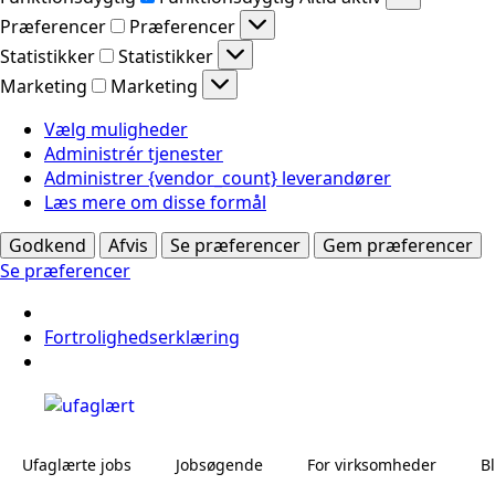
Præferencer
Præferencer
Statistikker
Statistikker
Marketing
Marketing
Vælg muligheder
Administrér tjenester
Administrer {vendor_count} leverandører
Læs mere om disse formål
Godkend
Afvis
Se præferencer
Gem præferencer
Se præferencer
Fortrolighedserklæring
Ufaglærte jobs
Jobsøgende
For virksomheder
B