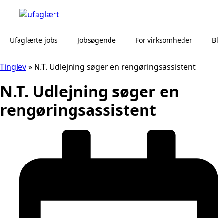
Ufaglærte jobs
Jobsøgende
For virksomheder
B
Tinglev
»
N.T. Udlejning søger en rengøringsassistent
N.T. Udlejning søger en
rengøringsassistent