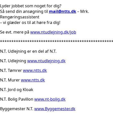
Lyder jobbet som noget for dig?
Så send din ansøgning til
mail@ntts.dk
– Mrk.
Rengøringsassistent
– vi glæder os til at høre fra dig!
Se evt. mere på
www.ntudlejning.dk/job
*************************************************
N.T. Udlejning er en del af N.T.
N.T. Udlejning
www.ntudlejning.dk
N.T. Tømrer
www.ntts.dk
N.T. Murer
www.ntts.dk
N.T. Jord og Kloak
N.T. Bolig Pavillon
www.nt-bolig.dk
Byggemester N.T.
www.Byggemester.dk