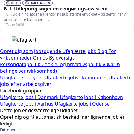
DELTID
6360 TINGLEV
N.T. Udlejning søger en rengøringsassistent
N.T. Udlejning søger en rengøringsassistentVi er vokset – og derfor har vi
brug for flere kollegaer til…
17. jun 2026
Opret dig som jobsøgende
Ufaglærte jobs
Blog
For
virksomheder
Om os
By oversigt
Persondatapolitik
Cookie- og privatlivspolitik
Vilkår &
betingelser (virksomhed)
Ufaglærte jobtyper
Ufaglærte jobs i kommuner
Ufaglærte
jobs efter arbejdsgiver
Facebook grupper:
Ufaglærte jobs i Danmark
Ufaglærte jobs i København
Ufaglærte jobs i Aarhus
Ufaglærte jobs i Odense
Dette job er desværre lige udløbet...
Opret dig og få automatisk besked, når lignende job er
ledigt
Dit navn *