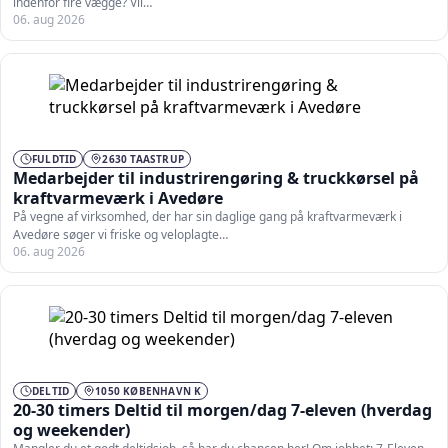
indenfor fire vægge? Vil…
06. aug 2026
FULDTID
2630 TAASTRUP
Medarbejder til industrirengøring & truckkørsel på
kraftvarmeværk i Avedøre
På vegne af virksomhed, der har sin daglige gang på kraftvarmeværk i
Avedøre søger vi friske og veloplagte…
06. aug 2026
DELTID
1050 KØBENHAVN K
20-30 timers Deltid til morgen/dag 7-eleven (hverdag
og weekender)