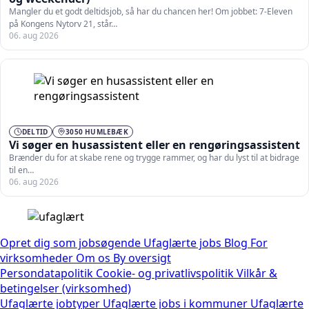
Mangler du et godt deltidsjob, så har du chancen her! Om jobbet: 7-Eleven
på Kongens Nytorv 21, står…
06. aug 2026
DELTID
3050 HUMLEBÆK
Vi søger en husassistent eller en rengøringsassistent
Brænder du for at skabe rene og trygge rammer, og har du lyst til at bidrage
til en…
06. aug 2026
Opret dig som jobsøgende
Ufaglærte jobs
Blog
For
virksomheder
Om os
By oversigt
Persondatapolitik
Cookie- og privatlivspolitik
Vilkår &
betingelser (virksomhed)
Ufaglærte jobtyper
Ufaglærte jobs i kommuner
Ufaglærte