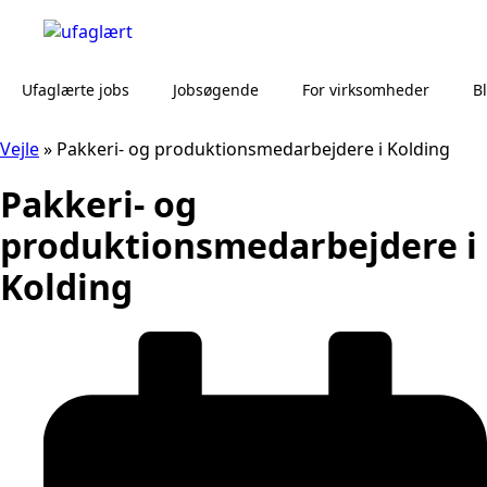
Ufaglærte jobs
Jobsøgende
For virksomheder
B
Vejle
»
Pakkeri- og produktionsmedarbejdere i Kolding
Pakkeri- og
produktionsmedarbejdere i
Kolding