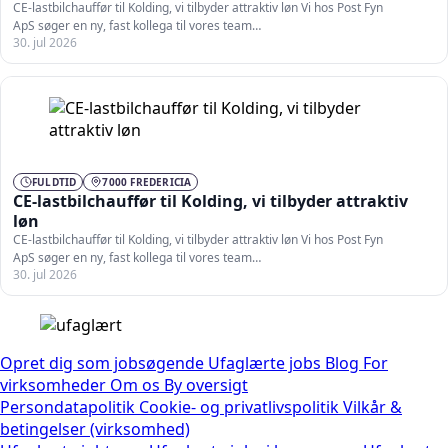
CE-lastbilchauffør til Kolding, vi tilbyder attraktiv løn Vi hos Post Fyn
ApS søger en ny, fast kollega til vores team…
30. jul 2026
FULDTID
7000 FREDERICIA
CE-lastbilchauffør til Kolding, vi tilbyder attraktiv
løn
CE-lastbilchauffør til Kolding, vi tilbyder attraktiv løn Vi hos Post Fyn
ApS søger en ny, fast kollega til vores team…
30. jul 2026
Opret dig som jobsøgende
Ufaglærte jobs
Blog
For
virksomheder
Om os
By oversigt
Persondatapolitik
Cookie- og privatlivspolitik
Vilkår &
betingelser (virksomhed)