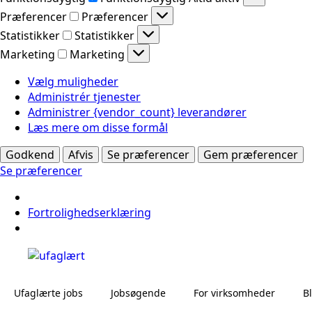
Præferencer
Præferencer
Statistikker
Statistikker
Marketing
Marketing
Vælg muligheder
Administrér tjenester
Administrer {vendor_count} leverandører
Læs mere om disse formål
Godkend
Afvis
Se præferencer
Gem præferencer
Se præferencer
Fortrolighedserklæring
Ufaglærte jobs
Jobsøgende
For virksomheder
B