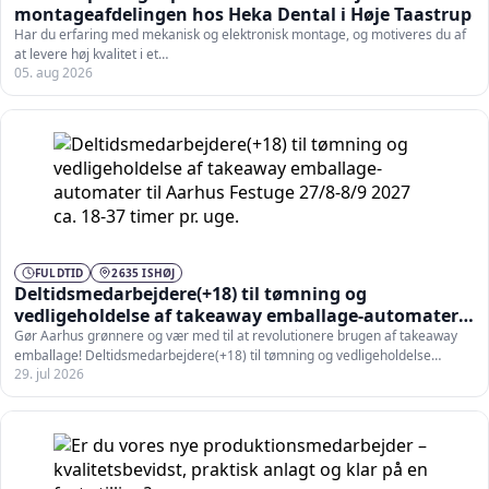
montageafdelingen hos Heka Dental i Høje Taastrup
Har du erfaring med mekanisk og elektronisk montage, og motiveres du af
at levere høj kvalitet i et…
05. aug 2026
FULDTID
2635 ISHØJ
Deltidsmedarbejdere(+18) til tømning og
vedligeholdelse af takeaway emballage-automater
til Aarhus Festuge 27/8-8/9 2027 ca. 18-37 timer pr.
Gør Aarhus grønnere og vær med til at revolutionere brugen af takeaway
emballage! Deltidsmedarbejdere(+18) til tømning og vedligeholdelse…
uge.
29. jul 2026