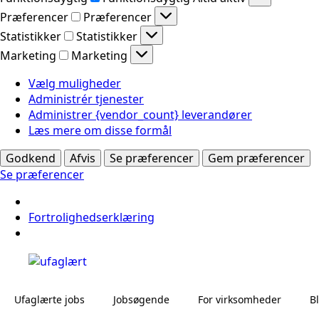
Præferencer
Præferencer
Statistikker
Statistikker
Marketing
Marketing
Vælg muligheder
Administrér tjenester
Administrer {vendor_count} leverandører
Læs mere om disse formål
Godkend
Afvis
Se præferencer
Gem præferencer
Se præferencer
Fortrolighedserklæring
Ufaglærte jobs
Jobsøgende
For virksomheder
B