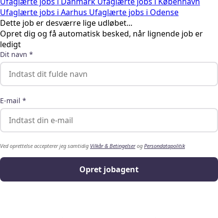
Ufaglærte jobs i Danmark
Ufaglærte jobs i København
Ufaglærte jobs i Aarhus
Ufaglærte jobs i Odense
Dette job er desværre lige udløbet...
Opret dig og få automatisk besked, når lignende job er
ledigt
Dit navn *
E-mail *
Ved oprettelse accepterer jeg samtidig
Vilkår & Betingelser
og
Persondatapolitik
Opret jobagent