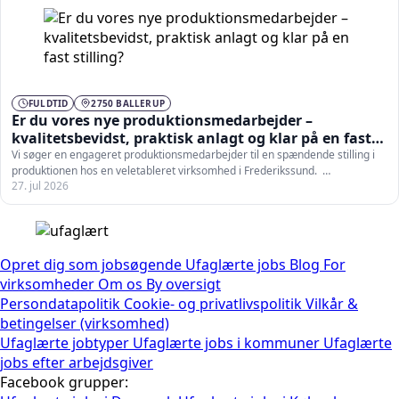
FULDTID
2750 BALLERUP
Er du vores nye produktionsmedarbejder –
kvalitetsbevidst, praktisk anlagt og klar på en fast
stilling?
Vi søger en engageret produktionsmedarbejder til en spændende stilling i
produktionen hos en veletableret virksomhed i Frederikssund. …
27. jul 2026
Opret dig som jobsøgende
Ufaglærte jobs
Blog
For
virksomheder
Om os
By oversigt
Persondatapolitik
Cookie- og privatlivspolitik
Vilkår &
betingelser (virksomhed)
Ufaglærte jobtyper
Ufaglærte jobs i kommuner
Ufaglærte
jobs efter arbejdsgiver
Facebook grupper: