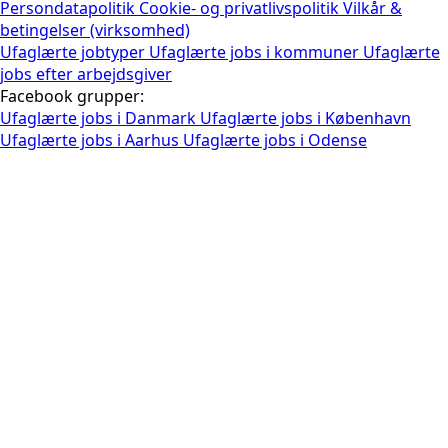
Persondatapolitik
Cookie- og privatlivspolitik
Vilkår &
betingelser (virksomhed)
Ufaglærte jobtyper
Ufaglærte jobs i kommuner
Ufaglærte
jobs efter arbejdsgiver
Facebook grupper:
Ufaglærte jobs i Danmark
Ufaglærte jobs i København
Ufaglærte jobs i Aarhus
Ufaglærte jobs i Odense
E-mail jobansøgning sendes til
*
Generer jobansøgning