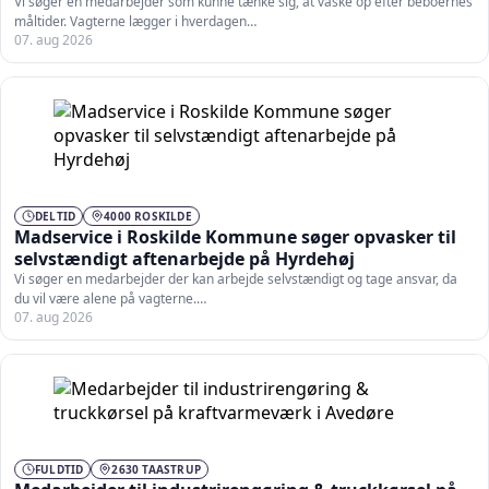
på Bernadottegården
Vi søger en medarbejder som kunne tænke sig, at vaske op efter beboernes
måltider. Vagterne lægger i hverdagen…
07. aug 2026
DELTID
4000 ROSKILDE
Madservice i Roskilde Kommune søger opvasker til
selvstændigt aftenarbejde på Hyrdehøj
Vi søger en medarbejder der kan arbejde selvstændigt og tage ansvar, da
du vil være alene på vagterne.…
07. aug 2026
FULDTID
2630 TAASTRUP