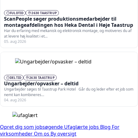
FULDTID
2630 TAASTRUP
ScanPeople søger produktionsmedarbejder til
montageafdelingen hos Heka Dental i Høje Taastrup
Har du erfaring med mekanisk og elektronisk montage, og motiveres du af
at levere høj kvalitet i et…
05. aug 2026
DELTID
2630 TAASTRUP
Ungarbejder/opvasker – deltid
Ungarbejder søges til Taastrup Park Hotel Går du og leder efter et job som
nemt kan kombineres…
04. aug 2026
Opret dig som jobsøgende
Ufaglærte jobs
Blog
For
virksomheder
Om os
By oversigt