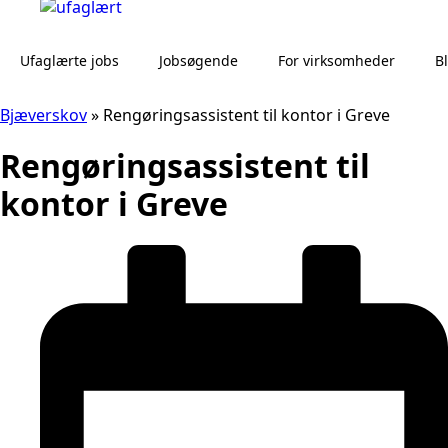
Ufaglærte jobs
Jobsøgende
For virksomheder
B
Bjæverskov
»
Rengøringsassistent til kontor i Greve
Rengøringsassistent til
kontor i Greve