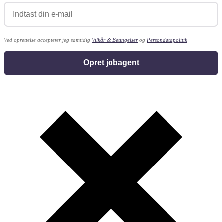
Ved oprettelse accepterer jeg samtidig
Vilkår & Betingelser
og
Persondatapolitik
Opret jobagent