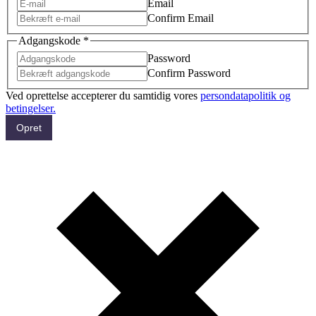
Email
Confirm Email
Adgangskode
*
Password
Confirm Password
Ved oprettelse accepterer du samtidig vores
persondatapolitik og
betingelser.
Opret