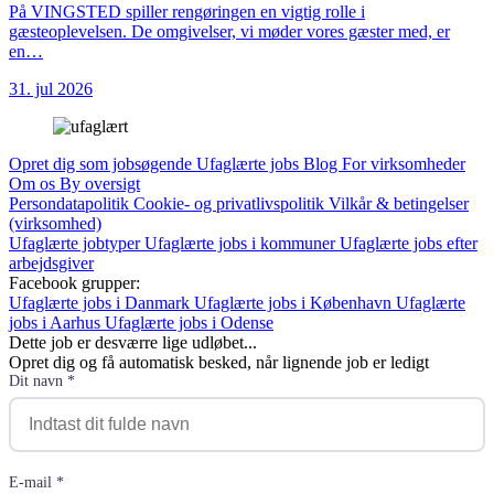
På VINGSTED spiller rengøringen en vigtig rolle i
gæsteoplevelsen. De omgivelser, vi møder vores gæster med, er
en…
31. jul 2026
Opret dig som jobsøgende
Ufaglærte jobs
Blog
For virksomheder
Om os
By oversigt
Persondatapolitik
Cookie- og privatlivspolitik
Vilkår & betingelser
(virksomhed)
Ufaglærte jobtyper
Ufaglærte jobs i kommuner
Ufaglærte jobs efter
arbejdsgiver
Facebook grupper:
Ufaglærte jobs i Danmark
Ufaglærte jobs i København
Ufaglærte
jobs i Aarhus
Ufaglærte jobs i Odense
Dette job er desværre lige udløbet...
Opret dig og få automatisk besked, når lignende job er ledigt
Dit navn *
E-mail *