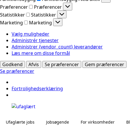
Præferencer
Præferencer
Statistikker
Statistikker
Marketing
Marketing
Vælg muligheder
Administrér tjenester
Administrer {vendor_count} leverandører
Læs mere om disse formål
Godkend
Afvis
Se præferencer
Gem præferencer
Se præferencer
Fortrolighedserklæring
Ufaglærte jobs
Jobsøgende
For virksomheder
B