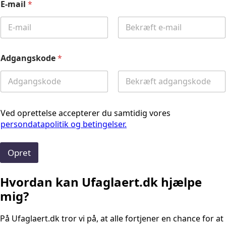
E-mail
*
Email
Confirm
Email
Adgangskode
*
Password
Confirm
Password
Ved oprettelse accepterer du samtidig vores
persondatapolitik og betingelser.
Opret
Hvordan kan Ufaglaert.dk hjælpe
mig?
På Ufaglaert.dk tror vi på, at alle fortjener en chance for at