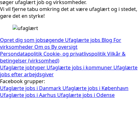
søger ufaglært job og virksomheder.
Vi vil fjerne tabu omkring det at være ufaglært og i stedet,
gøre det en styrke!
Opret dig som jobsøgende
Ufaglærte jobs
Blog
For
virksomheder
Om os
By oversigt
Persondatapolitik
Cookie- og privatlivspolitik
Vilkår &
betingelser (virksomhed)
Ufaglærte jobtyper
Ufaglærte jobs i kommuner
Ufaglærte
jobs efter arbejdsgiver
Facebook grupper:
Ufaglærte jobs i Danmark
Ufaglærte jobs i København
Ufaglærte jobs i Aarhus
Ufaglærte jobs i Odense