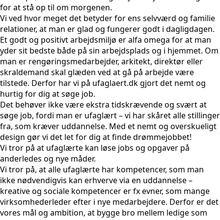
for at stå op til om morgenen.
Vi ved hvor meget det betyder for ens selvværd og familie
relationer, at man er glad og fungerer godt i dagligdagen.
Et godt og positivt arbejdsmiljø er alfa omega for at man
yder sit bedste både på sin arbejdsplads og i hjemmet. Om
man er rengøringsmedarbejder, arkitekt, direktør eller
skraldemand skal glæden ved at gå på arbejde være
tilstede. Derfor har vi på ufaglaert.dk gjort det nemt og
hurtig for dig at søge job.
Det behøver ikke være ekstra tidskrævende og svært at
søge job, fordi man er ufaglært – vi har skåret alle stillinger
fra, som kræver uddannelse. Med et nemt og overskueligt
design gør vi det let for dig at finde drømmejobbet!
Vi tror på at ufaglærte kan løse jobs og opgaver på
anderledes og nye måder.
Vi tror på, at alle ufaglærte har kompetencer, som man
ikke nødvendigvis kan erhverve via en uddannelse –
kreative og sociale kompetencer er fx evner, som mange
virksomhederleder efter i nye medarbejdere. Derfor er det
vores mål og ambition, at bygge bro mellem ledige som