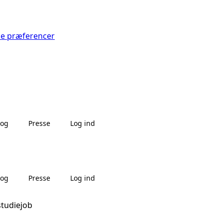
Se præferencer
log
Presse
Log ind
log
Presse
Log ind
studiejob