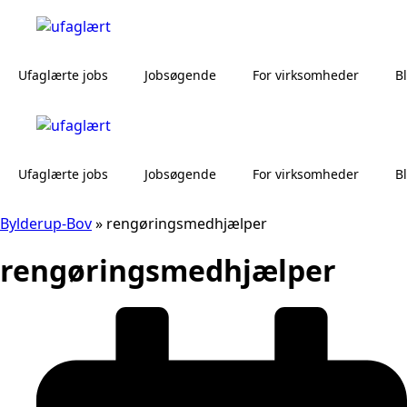
Ufaglærte jobs
Jobsøgende
For virksomheder
B
Ufaglærte jobs
Jobsøgende
For virksomheder
B
Bylderup-Bov
»
rengøringsmedhjælper
rengøringsmedhjælper