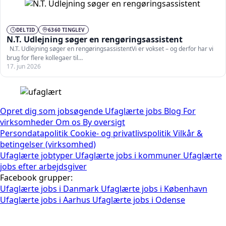
DELTID
6360 TINGLEV
N.T. Udlejning søger en rengøringsassistent
N.T. Udlejning søger en rengøringsassistentVi er vokset – og derfor har vi
brug for flere kollegaer til…
17. jun 2026
Opret dig som jobsøgende
Ufaglærte jobs
Blog
For
virksomheder
Om os
By oversigt
Persondatapolitik
Cookie- og privatlivspolitik
Vilkår &
betingelser (virksomhed)
Ufaglærte jobtyper
Ufaglærte jobs i kommuner
Ufaglærte
jobs efter arbejdsgiver
Facebook grupper:
Ufaglærte jobs i Danmark
Ufaglærte jobs i København
Ufaglærte jobs i Aarhus
Ufaglærte jobs i Odense