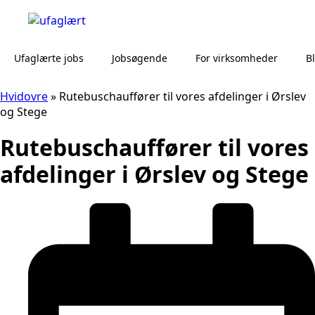
Ufaglærte jobs
Jobsøgende
For virksomheder
B
Hvidovre
»
Rutebuschauffører til vores afdelinger i Ørslev
og Stege
Rutebuschauffører til vores
afdelinger i Ørslev og Stege