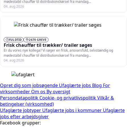
mødestabil chauffør til distributionskørsel fra mandag…
04. aug 2026
FULDTID
2670 GREVE
Frisk chauffør til trækker/ trailer søges
Er du vores nye kollega? Vi søger en frisk, ansvarsfuld, selvstændig og
mødestabil chauffør til distributionskørsel fra mandag…
04. aug 2026
Opret dig som jobsøgende
Ufaglærte jobs
Blog
For
virksomheder
Om os
By oversigt
Persondatapolitik
Cookie- og privatlivspolitik
Vilkår &
betingelser (virksomhed)
Ufaglærte jobtyper
Ufaglærte jobs i kommuner
Ufaglærte
jobs efter arbejdsgiver
Facebook grupper: