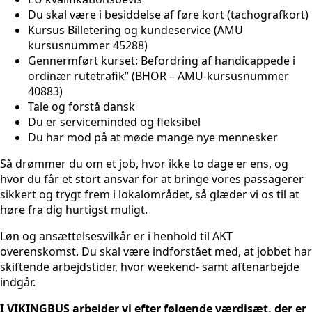
Du skal være i besiddelse af føre kort (tachografkort)
Kursus Billetering og kundeservice (AMU
kursusnummer 45288)
Gennermført kurset: Befordring af handicappede i
ordinær rutetrafik” (BHOR – AMU-kursusnummer
40883)
Tale og forstå dansk
Du er serviceminded og fleksibel
Du har mod på at møde mange nye mennesker
Så drømmer du om et job, hvor ikke to dage er ens, og
hvor du får et stort ansvar for at bringe vores passagerer
sikkert og trygt frem i lokalområdet, så glæder vi os til at
høre fra dig hurtigst muligt.
Løn og ansættelsesvilkår er i henhold til AKT
overenskomst. Du skal være indforstået med, at jobbet har
skiftende arbejdstider, hvor weekend- samt aftenarbejde
indgår.
I VIKINGBUS arbejder vi efter følgende værdisæt, der er