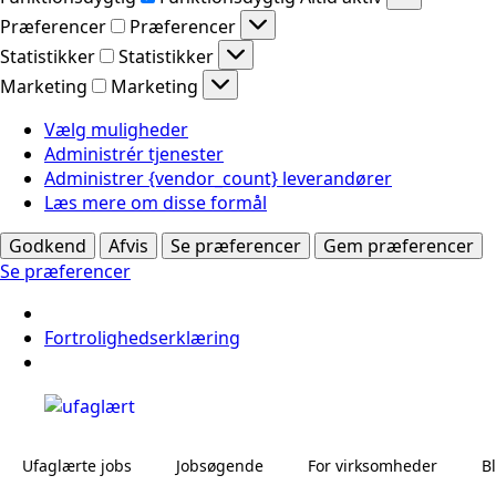
Præferencer
Præferencer
Statistikker
Statistikker
Marketing
Marketing
Vælg muligheder
Administrér tjenester
Administrer {vendor_count} leverandører
Læs mere om disse formål
Godkend
Afvis
Se præferencer
Gem præferencer
Se præferencer
Fortrolighedserklæring
Ufaglærte jobs
Jobsøgende
For virksomheder
B