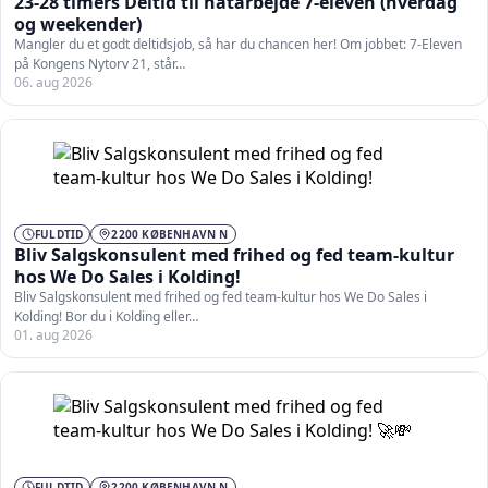
23-28 timers Deltid til natarbejde 7-eleven (hverdag
og weekender)
Mangler du et godt deltidsjob, så har du chancen her! Om jobbet: 7-Eleven
på Kongens Nytorv 21, står…
06. aug 2026
FULDTID
2200 KØBENHAVN N
Bliv Salgskonsulent med frihed og fed team-kultur
hos We Do Sales i Kolding!
Bliv Salgskonsulent med frihed og fed team-kultur hos We Do Sales i
Kolding! Bor du i Kolding eller…
01. aug 2026
FULDTID
2200 KØBENHAVN N