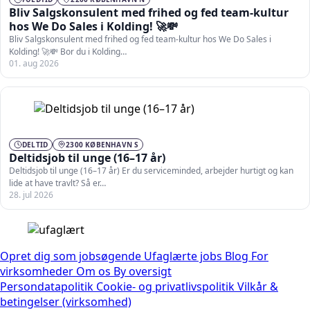
Bliv Salgskonsulent med frihed og fed team-kultur
hos We Do Sales i Kolding! 🚀💸
Bliv Salgskonsulent med frihed og fed team-kultur hos We Do Sales i
Kolding! 🚀💸 Bor du i Kolding…
01. aug 2026
DELTID
2300 KØBENHAVN S
Deltidsjob til unge (16–17 år)
Deltidsjob til unge (16–17 år) Er du serviceminded, arbejder hurtigt og kan
lide at have travlt? Så er…
28. jul 2026
Opret dig som jobsøgende
Ufaglærte jobs
Blog
For
virksomheder
Om os
By oversigt
Persondatapolitik
Cookie- og privatlivspolitik
Vilkår &
betingelser (virksomhed)