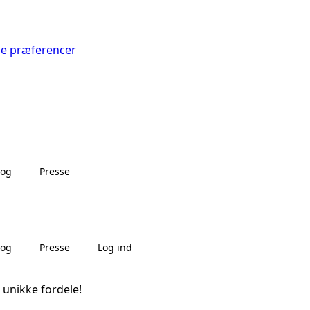
Se præferencer
log
Presse
log
Presse
Log ind
 unikke fordele!