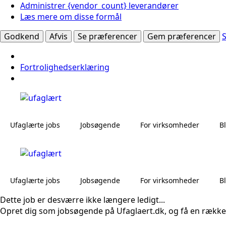
Administrer {vendor_count} leverandører
Læs mere om disse formål
Godkend
Afvis
Se præferencer
Gem præferencer
Fortrolighedserklæring
Ufaglærte jobs
Jobsøgende
For virksomheder
B
Ufaglærte jobs
Jobsøgende
For virksomheder
B
Dette job er desværre ikke længere ledigt...
Opret dig som jobsøgende på Ufaglaert.dk, og få en række