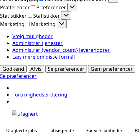
Præferencer
Præferencer
Statistikker
Statistikker
Marketing
Marketing
Vælg muligheder
Administrér tjenester
Administrer {vendor_count} leverandører
Læs mere om disse formål
Godkend
Afvis
Se præferencer
Gem præferencer
Se præferencer
Fortrolighedserklæring
Ufaglærte jobs
Jobsøgende
For virksomheder
B