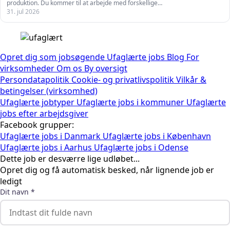
produktion. Du kommer til at arbejde med forskellige…
31. jul 2026
Opret dig som jobsøgende
Ufaglærte jobs
Blog
For
virksomheder
Om os
By oversigt
Persondatapolitik
Cookie- og privatlivspolitik
Vilkår &
betingelser (virksomhed)
Ufaglærte jobtyper
Ufaglærte jobs i kommuner
Ufaglærte
jobs efter arbejdsgiver
Facebook grupper:
Ufaglærte jobs i Danmark
Ufaglærte jobs i København
Ufaglærte jobs i Aarhus
Ufaglærte jobs i Odense
Dette job er desværre lige udløbet...
Opret dig og få automatisk besked, når lignende job er
ledigt
Dit navn *