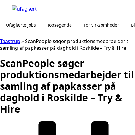
Ufaglærte jobs
Jobsøgende
For virksomheder
B
Taastrup
»
ScanPeople søger produktionsmedarbejder til
samling af papkasser på daghold i Roskilde – Try & Hire
ScanPeople søger
produktionsmedarbejder til
samling af papkasser på
daghold i Roskilde – Try &
Hire