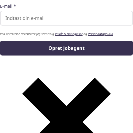
E-mail *
Ved oprettelse accepterer jeg samtidig
Vilkår & Betingelser
og
Persondatapolitik
Opret jobagent