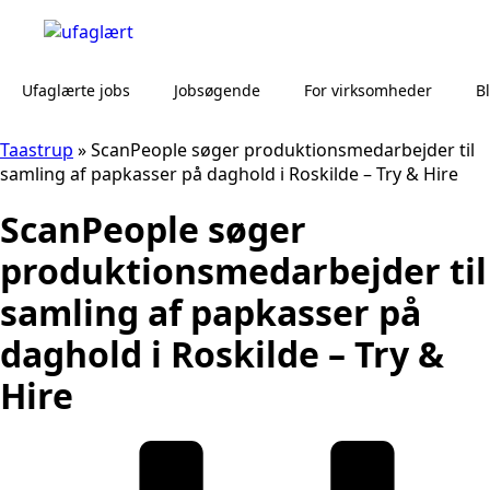
Ufaglærte jobs
Jobsøgende
For virksomheder
B
Taastrup
»
ScanPeople søger produktionsmedarbejder til
samling af papkasser på daghold i Roskilde – Try & Hire
ScanPeople søger
produktionsmedarbejder til
samling af papkasser på
daghold i Roskilde – Try &
Hire