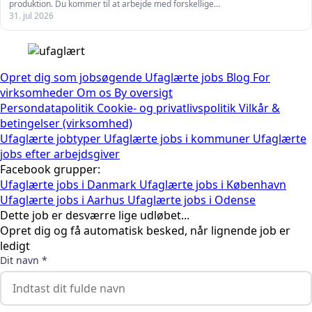
produktion. Du kommer til at arbejde med forskellige…
31. jul 2026
Opret dig som jobsøgende
Ufaglærte jobs
Blog
For
virksomheder
Om os
By oversigt
Persondatapolitik
Cookie- og privatlivspolitik
Vilkår &
betingelser (virksomhed)
Ufaglærte jobtyper
Ufaglærte jobs i kommuner
Ufaglærte
jobs efter arbejdsgiver
Facebook grupper:
Ufaglærte jobs i Danmark
Ufaglærte jobs i København
Ufaglærte jobs i Aarhus
Ufaglærte jobs i Odense
Dette job er desværre lige udløbet...
Opret dig og få automatisk besked, når lignende job er
ledigt
Dit navn *