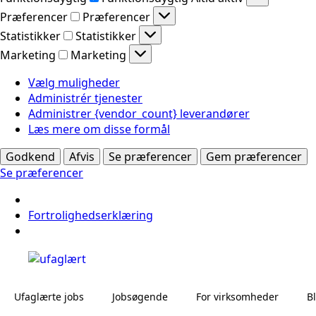
Præferencer
Præferencer
Statistikker
Statistikker
Marketing
Marketing
Vælg muligheder
Administrér tjenester
Administrer {vendor_count} leverandører
Læs mere om disse formål
Godkend
Afvis
Se præferencer
Gem præferencer
Se præferencer
Fortrolighedserklæring
Ufaglærte jobs
Jobsøgende
For virksomheder
B