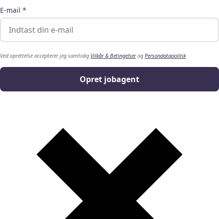
E-mail *
Ved oprettelse accepterer jeg samtidig
Vilkår & Betingelser
og
Persondatapolitik
Opret jobagent