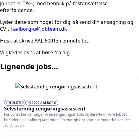
Jobbet er T&H, med henblik på fastansættelse
efterfølgende.
Lyder dette som noget for dig, så send din ansøgning og
CV til
aalborg-u@jobteam.dk
Husk at skrive AAL-50013 i emnefeltet.
Vi glæder os til at høre fra dig.
Lignende jobs...
FULDTID
9000 AALBORG
Selvstændig rengøringsassistent
For vores kunder søger vi en rengøringsmedarbejdere/teknikere Jobbet
befinder sig i Aalborg Kommune En energisk rengøringsmedarbejder, der
28. jul 2026
kan…