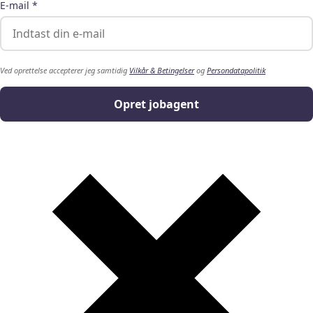
E-mail *
Ved oprettelse accepterer jeg samtidig
Vilkår & Betingelser
og
Persondatapolitik
Opret jobagent