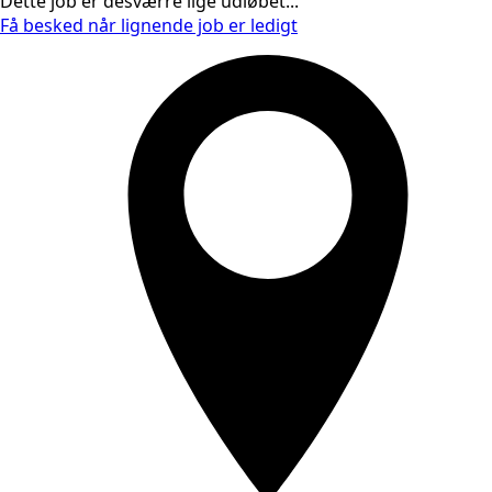
Dette job er desværre lige udløbet...
Få besked når lignende job er ledigt