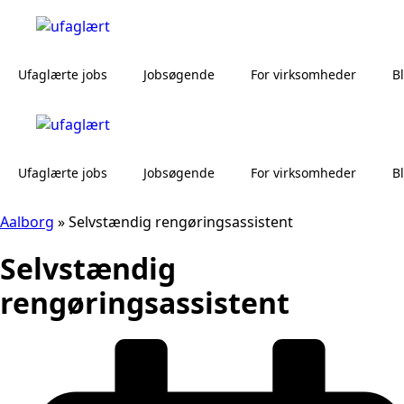
Ufaglærte jobs
Jobsøgende
For virksomheder
B
Ufaglærte jobs
Jobsøgende
For virksomheder
B
Aalborg
»
Selvstændig rengøringsassistent
Selvstændig
rengøringsassistent