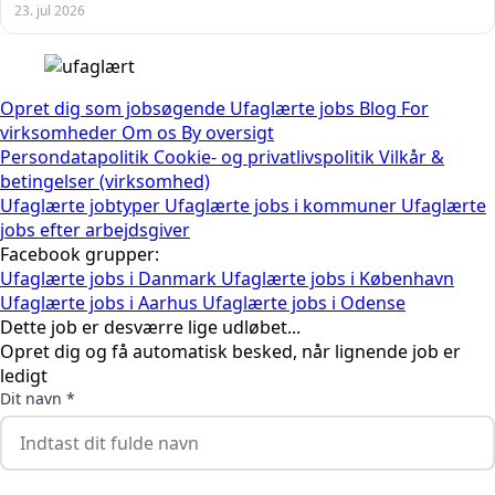
23. jul 2026
Opret dig som jobsøgende
Ufaglærte jobs
Blog
For
virksomheder
Om os
By oversigt
Persondatapolitik
Cookie- og privatlivspolitik
Vilkår &
betingelser (virksomhed)
Ufaglærte jobtyper
Ufaglærte jobs i kommuner
Ufaglærte
jobs efter arbejdsgiver
Facebook grupper:
Ufaglærte jobs i Danmark
Ufaglærte jobs i København
Ufaglærte jobs i Aarhus
Ufaglærte jobs i Odense
Dette job er desværre lige udløbet...
Opret dig og få automatisk besked, når lignende job er
ledigt
Dit navn *