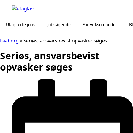
Ufaglærte jobs
Jobsøgende
For virksomheder
B
Faaborg
»
Seriøs, ansvarsbevist opvasker søges
Seriøs, ansvarsbevist
opvasker søges