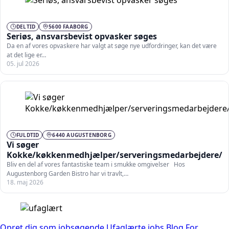
DELTID
5600 FAABORG
Seriøs, ansvarsbevist opvasker søges
Da en af vores opvaskere har valgt at søge nye udfordringer, kan det være
at det lige er…
05. jul 2026
FULDTID
6440 AUGUSTENBORG
Vi søger
Kokke/køkkenmedhjælper/serveringsmedarbejdere/op
Bliv en del af vores fantastiske team i smukke omgivelser Hos
Augustenborg Garden Bistro har vi travlt,…
18. maj 2026
Opret dig som jobsøgende
Ufaglærte jobs
Blog
For