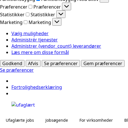
Præferencer
Præferencer
Statistikker
Statistikker
Marketing
Marketing
Vælg muligheder
Administrér tjenester
Administrer {vendor_count} leverandører
Læs mere om disse formål
Godkend
Afvis
Se præferencer
Gem præferencer
Se præferencer
Fortrolighedserklæring
Ufaglærte jobs
Jobsøgende
For virksomheder
B