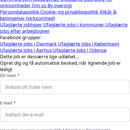
virksomheder
Om os
By oversigt
Persondatapolitik
Cookie- og privatlivspolitik
Vilkår &
betingelser (virksomhed)
Ufaglærte jobtyper
Ufaglærte jobs i kommuner
Ufaglærte
jobs efter arbejdsgiver
Facebook grupper:
Ufaglærte jobs i Danmark
Ufaglærte jobs i København
Ufaglærte jobs i Aarhus
Ufaglærte jobs i Odense
Dette job er desværre lige udløbet...
Opret dig og få automatisk besked, når lignende job er
ledigt
Dit navn *
E-mail *
Ved oprettelse accepterer jeg samtidig
Vilkår & Betingelser
og
Persondatapolitik