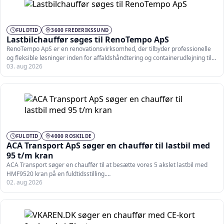
FULDTID
3600 FREDERIKSSUND
Lastbilchauffør søges til RenoTempo ApS
RenoTempo ApS er en renovationsvirksomhed, der tilbyder professionelle
og fleksible løsninger inden for affaldshåndtering og containerudlejning til
03. aug 2026
private…
FULDTID
4000 ROSKILDE
ACA Transport ApS søger en chauffør til lastbil med
95 t/m kran
ACA Transport søger en chauffør til at besætte vores 5 akslet lastbil med
HMF9520 kran på en fuldtidsstilling.…
02. aug 2026