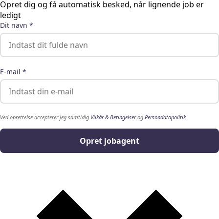
Opret dig og få automatisk besked, når lignende job er
ledigt
Dit navn *
E-mail *
Ved oprettelse accepterer jeg samtidig
Vilkår & Betingelser
og
Persondatapolitik
Opret jobagent