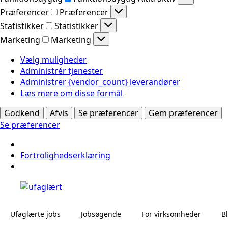
Præferencer
Præferencer
Statistikker
Statistikker
Marketing
Marketing
Vælg muligheder
Administrér tjenester
Administrer {vendor_count} leverandører
Læs mere om disse formål
Godkend
Afvis
Se præferencer
Gem præferencer
Se præferencer
Fortrolighedserklæring
Ufaglærte jobs
Jobsøgende
For virksomheder
B