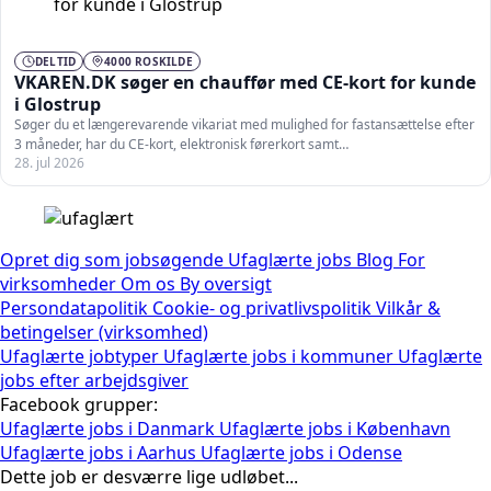
DELTID
4000 ROSKILDE
VKAREN.DK søger en chauffør med CE-kort for kunde
i Glostrup
Søger du et længerevarende vikariat med mulighed for fastansættelse efter
3 måneder, har du CE-kort, elektronisk førerkort samt…
28. jul 2026
Opret dig som jobsøgende
Ufaglærte jobs
Blog
For
virksomheder
Om os
By oversigt
Persondatapolitik
Cookie- og privatlivspolitik
Vilkår &
betingelser (virksomhed)
Ufaglærte jobtyper
Ufaglærte jobs i kommuner
Ufaglærte
jobs efter arbejdsgiver
Facebook grupper:
Ufaglærte jobs i Danmark
Ufaglærte jobs i København
Ufaglærte jobs i Aarhus
Ufaglærte jobs i Odense
Dette job er desværre lige udløbet...