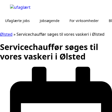
Ufaglærte jobs
Jobsøgende
For virksomheder
B
Ølsted
»
Servicechauffør søges til vores vaskeri i Ølsted
Servicechauffør søges til
vores vaskeri i Ølsted