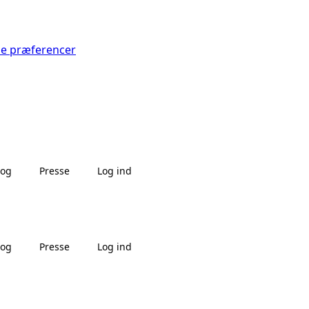
Se præferencer
log
Presse
Log ind
log
Presse
Log ind